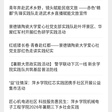
青年奔赴武术乡野，镜头赋能民宿文旅 ——赤色“赣
鄱”先锋实践队走进武术乡直播赋能文旅宣传
景德镇陶瓷大学爱心社党支部实践队赴叶坪景区、华
屋红军村开展红色研学实践活动
红纸镂长卷·青春赴红都——景德镇陶瓷大学爱心社
党支部红色走读实践纪实
【暑期大思政实践活动】 警学联动下沉一线 新余学
院实践队共筑基层普法防线
“益”往情深：萍乡学院红芯实践团携手社区开展公益
集市活动
匠心机电进社区 科技服务惠民生：萍乡学院机械电
子工程学院2026年暑期三下乡社会实践