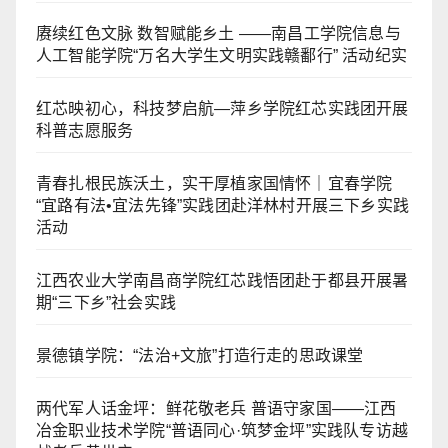
赓续红色文脉 数智赋能乡土 ——南昌工学院信息与
人工智能学院“万名大学生文明实践赣鄱行” 活动纪实
红芯映初心，科技梦启航—萍乡学院红芯实践团开展
科普志愿服务
青春扎根民族沃土，实干厚植家国情怀｜宜春学院
“宜路有法•宜法先锋”实践团赴洋林村开展三下乡实践
活动
江西农业大学南昌商学院红芯践悟团赴于都县开展暑
期“三下乡”社会实践
景德镇学院：“法治+文旅”打造行走的思政课堂
两代军人话金坪：鲜花敬老兵 普语守家国——江西
冶金职业技术学院“普语同心·筑梦金坪”实践队专访越