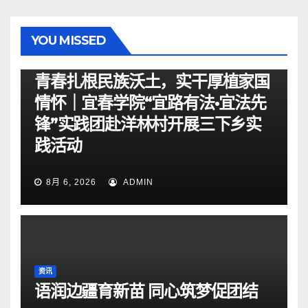
YOU MISSED
资讯
青春扎根民族沃土，实干厚植家国
情怀｜宜春学院“宜路有法•宜法先
锋”实践团赴洋林村开展三下乡实
践活动
8月 6, 2026
ADMIN
资讯
语润边疆育新苗 同心筑梦促团结