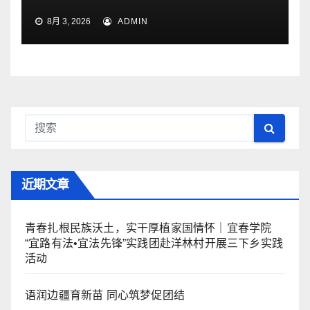
8月 3, 2026
ADMIN
近期文章
青春扎根民族沃土，实干厚植家国情怀｜宜春学院
“宜路有法•宜法先锋”实践团赴洋林村开展三下乡实践
活动
语润边疆育新苗 同心筑梦促团结