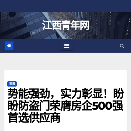
跳
至
内
江西青年网
容
资讯
势能强劲，实力彰显！盼
盼防盗门荣膺房企500强
首选供应商