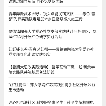
语润边疆育新苗 同心筑梦促团结
青年奔赴武术乡野，镜头赋能民宿文旅 ——赤色“赣
鄱”先锋实践队走进武术乡直播赋能文旅宣传
景德镇陶瓷大学爱心社党支部实践队赴叶坪景区、华
屋红军村开展红色研学实践活动
红纸镂长卷·青春赴红都——景德镇陶瓷大学爱心社
党支部红色走读实践纪实
【暑期大思政实践活动】 警学联动下沉一线 新余学
院实践队共筑基层普法防线
“益”往情深：萍乡学院红芯实践团携手社区开展公益
集市活动
匠心机电进社区 科技服务惠民生：萍乡学院机械电