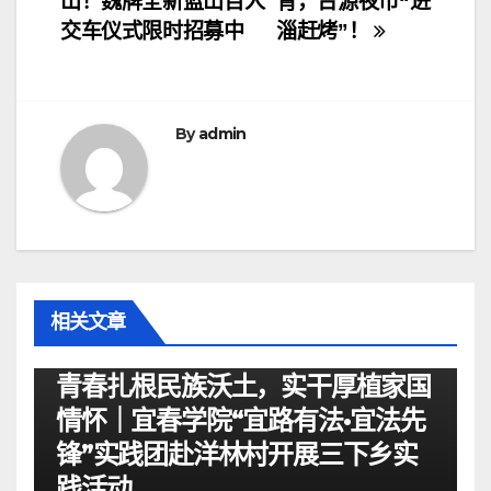
山！魏牌全新蓝山百人
育，台源夜市“进
章
交车仪式限时招募中
淄赶烤”！
导
航
By
admin
相关文章
资讯
青春扎根民族沃土，实干厚植家国
情怀｜宜春学院“宜路有法•宜法先
锋”实践团赴洋林村开展三下乡实
践活动