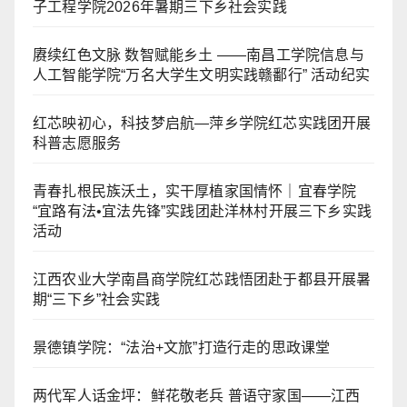
子工程学院2026年暑期三下乡社会实践
赓续红色文脉 数智赋能乡土 ——南昌工学院信息与
人工智能学院“万名大学生文明实践赣鄱行” 活动纪实
红芯映初心，科技梦启航—萍乡学院红芯实践团开展
科普志愿服务
青春扎根民族沃土，实干厚植家国情怀｜宜春学院
“宜路有法•宜法先锋”实践团赴洋林村开展三下乡实践
活动
江西农业大学南昌商学院红芯践悟团赴于都县开展暑
期“三下乡”社会实践
景德镇学院：“法治+文旅”打造行走的思政课堂
两代军人话金坪：鲜花敬老兵 普语守家国——江西