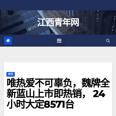
跳
至
内
江西青年网
容
资讯
唯热爱不可辜负，魏牌全
新蓝山上市即热销， 24
小时大定8571台