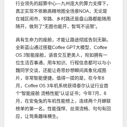
行业领先的超算中心—九州庞大的算力支撑下，
真正实现不依赖高精地图全场景NOA，无论是
在城区闹市、窄路、乡村路还是盘山路都能随用
随开，做到了“无图也能开，智驾不设限”。
具有生命力的座舱，才能让路途彻底告别无聊。
全新蓝山通过搭载Coffee GPT大模型、Coffee
OS 3智能座舱，语音交互更类人，宛如拥有一
位生活百事通，用车知识、行程信息都可以与小
魏同学交谈，还能让奇思妙想瞬间具象化成图
片，非常智能便捷。值得一提的是，在今年8
月，Coffee OS 3车机系统获得泰尔认证行业首
个“智能座舱 流畅性能”认证证书；今年7月、8
月，在安兔兔的车机性能榜上，连续两个月蝉联
榜单的第一名。性能强悍、丝滑流畅、句句有回
应，让驾乘趣味横生。