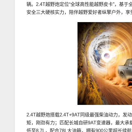
辆。2.4T越野炮定位“全球高性能越野皮卡”，
安全三大硬核实力，陪伴越野爱好者纵擎户外，享
2.4T越野炮搭载2.4T+9AT同级最强柴油动力，发
矩，刚劲有力；匹配长城自研9AT变速器，最大承载扭
低至8.7L，配合78L大油箱，拥有900公里超