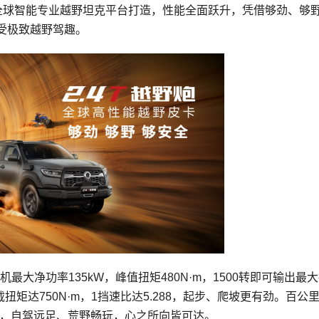
基于全球智能专业越野坦克平台打造，性能全面跃升，凭借够劲、够
受极致越野驾趣。
动机最大净功率135kW，峰值扭矩480N·m，1500转即可输出最
矩达750N·m，1挡速比达5.288，起步、爬坡更有劲。百公
长续航，自驾远足、荒野畅玩，心之所向皆可达。