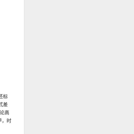
还标
式差
无论高
甲，时