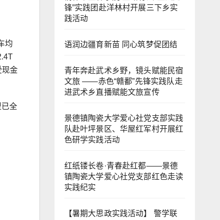
锋”实践团赴洋林村开展三下乡实
践活动
车均
语润边疆育新苗 同心筑梦促团结
4T
受现金
青年奔赴武术乡野，镜头赋能民宿
文旅 ——赤色“赣鄱”先锋实践队走
进武术乡直播赋能文旅宣传
型已全
景德镇陶瓷大学爱心社党支部实践
队赴叶坪景区、华屋红军村开展红
色研学实践活动
红纸镂长卷·青春赴红都——景德
镇陶瓷大学爱心社党支部红色走读
实践纪实
【暑期大思政实践活动】 警学联