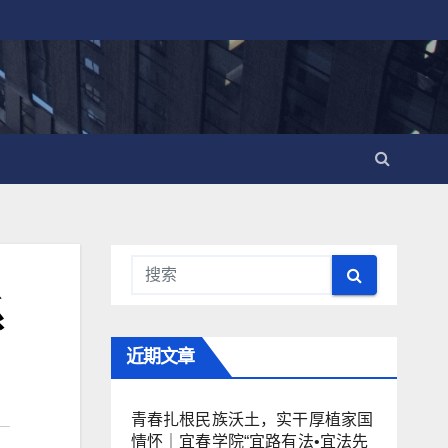
系
近期文章
青春扎根民族沃土，实干厚植家国
情怀｜宜春学院“宜路有法•宜法先