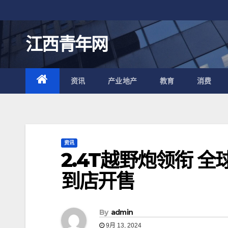
跳
至
内
江西青年网
容
资讯
产业地产
教育
消费
资讯
2.4T越野炮领衔 
到店开售
By
admin
9月 13, 2024