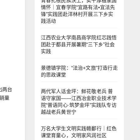
青春扎根民族沃土，实干厚植家国
情怀｜宜春学院“宜路有法•宜法先
锋”实践团赴洋林村开展三下乡实
践活动
江西农业大学南昌商学院红芯践悟
团赴于都县开展暑期“三下乡”社会
实践
景德镇学院：“法治+文旅”打造行走
的思政课堂
出两台
两代军人话金坪：鲜花敬老兵 普
销量
语守家国——江西冶金职业技术学
院“普语同心·筑梦金坪”实践队专访
越战老兵黄世宁
万名大学生文明实践赣鄱行｜红色
课堂育童心，文明家风润社区