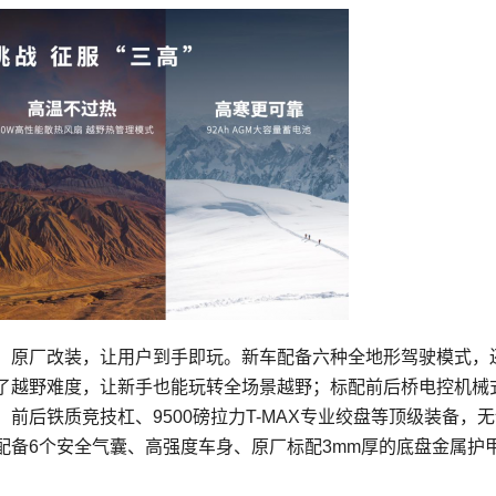
满，原厂改装，让用户到手即玩。新车配备六种全地形驾驶模式，
了越野难度，让新手也能玩转全场景越野；标配前后桥电控机械
前后铁质竞技杠、9500磅拉力T-MAX专业绞盘等顶级装备，
配备6个安全气囊、高强度车身、原厂标配3mm厚的底盘金属护