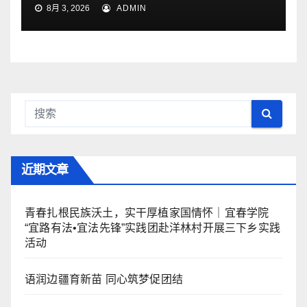
8月 3, 2026
ADMIN
近期文章
青春扎根民族沃土，实干厚植家国情怀｜宜春学院
“宜路有法•宜法先锋”实践团赴洋林村开展三下乡实践
活动
语润边疆育新苗 同心筑梦促团结