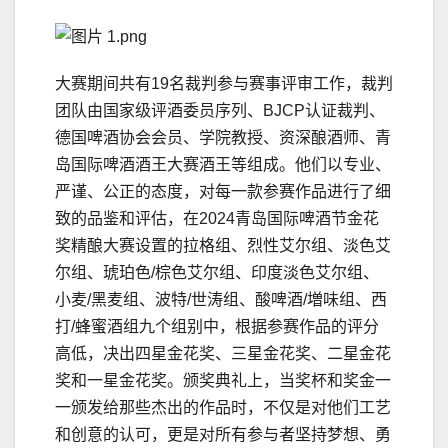
大赛期间共有19名裁判参与赛事评审工作，裁判
团队由国家级评酒委员序列、BJCP认证裁判、
德国啤酒协会会员、学院教授、资深酿酒师、青
岛国际啤酒酒王大赛酒王等组成。他们以专业、
严谨、公正的态度，对每一款参赛作品进行了细
致的品鉴和评估，在2024青岛国际啤酒节金花
奖精酿大赛设置的拉格组、烈性艾尔组、淡色艾
尔组、琥珀色/棕色艾尔组、印度淡色艾尔组、
小麦/黑麦组、波特/世涛组、酸啤酒/増味组、西
打/蜂蜜酒组九个组别中，根据参赛作品的评分
高低，决出四星金花奖、三星金花奖、二星金花
奖和一星金花奖。颁奖典礼上，当奖杯和奖金一
一颁发给那些杰出的作品时，不仅是对他们工艺
和创意的认可，更是对所有参与者坚持梦想、勇