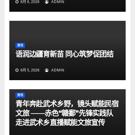
8月 6, 2026
ADMIN
资讯
语润边疆育新苗 同心筑梦促团结
8月 5, 2026
ADMIN
资讯
青年奔赴武术乡野，镜头赋能民宿
文旅 ——赤色“赣鄱”先锋实践队
走进武术乡直播赋能文旅宣传