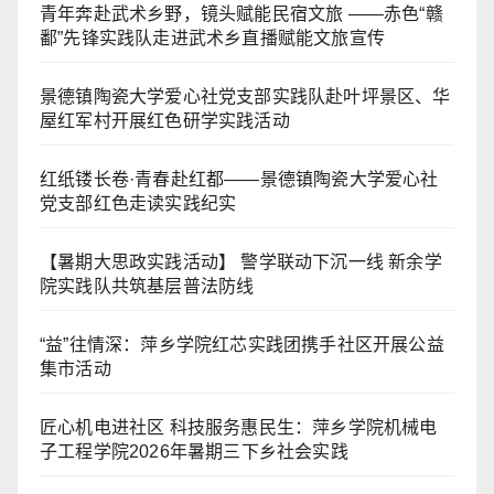
青年奔赴武术乡野，镜头赋能民宿文旅 ——赤色“赣
鄱”先锋实践队走进武术乡直播赋能文旅宣传
景德镇陶瓷大学爱心社党支部实践队赴叶坪景区、华
屋红军村开展红色研学实践活动
红纸镂长卷·青春赴红都——景德镇陶瓷大学爱心社
党支部红色走读实践纪实
【暑期大思政实践活动】 警学联动下沉一线 新余学
院实践队共筑基层普法防线
“益”往情深：萍乡学院红芯实践团携手社区开展公益
集市活动
匠心机电进社区 科技服务惠民生：萍乡学院机械电
子工程学院2026年暑期三下乡社会实践