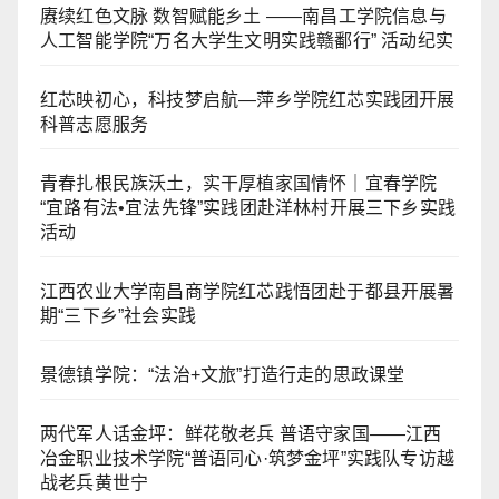
赓续红色文脉 数智赋能乡土 ——南昌工学院信息与
人工智能学院“万名大学生文明实践赣鄱行” 活动纪实
红芯映初心，科技梦启航—萍乡学院红芯实践团开展
科普志愿服务
青春扎根民族沃土，实干厚植家国情怀｜宜春学院
“宜路有法•宜法先锋”实践团赴洋林村开展三下乡实践
活动
江西农业大学南昌商学院红芯践悟团赴于都县开展暑
期“三下乡”社会实践
景德镇学院：“法治+文旅”打造行走的思政课堂
两代军人话金坪：鲜花敬老兵 普语守家国——江西
冶金职业技术学院“普语同心·筑梦金坪”实践队专访越
战老兵黄世宁