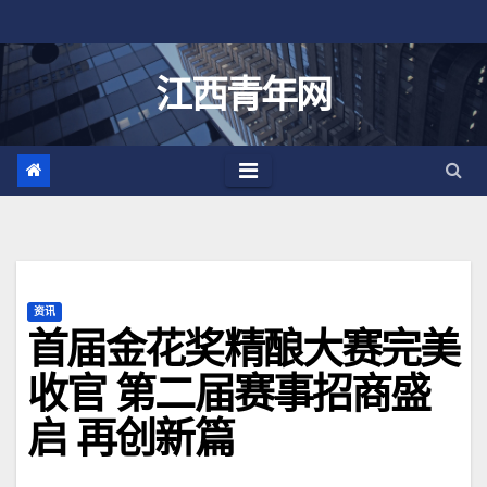
跳
至
内
江西青年网
容
资讯
首届金花奖精酿大赛完美
收官 第二届赛事招商盛
启 再创新篇