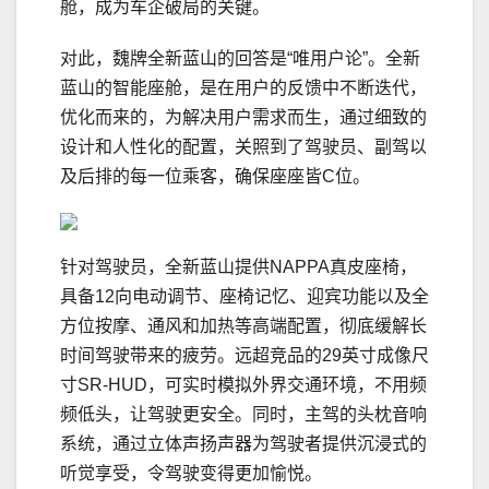
舱，成为车企破局的关键。
对此，魏牌全新蓝山的回答是“唯用户论”。全新
蓝山的智能座舱，是在用户的反馈中不断迭代，
优化而来的，为解决用户需求而生，通过细致的
设计和人性化的配置，关照到了驾驶员、副驾以
及后排的每一位乘客，确保座座皆C位。
针对驾驶员，全新蓝山提供NAPPA真皮座椅，
具备12向电动调节、座椅记忆、迎宾功能以及全
方位按摩、通风和加热等高端配置，彻底缓解长
时间驾驶带来的疲劳。远超竞品的29英寸成像尺
寸SR-HUD，可实时模拟外界交通环境，不用频
频低头，让驾驶更安全。同时，主驾的头枕音响
系统，通过立体声扬声器为驾驶者提供沉浸式的
听觉享受，令驾驶变得更加愉悦。