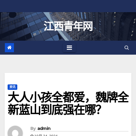
跳
至
内
江西青年网
容
资讯
大人小孩全都爱，魏牌全
新蓝山到底强在哪？
By
admin