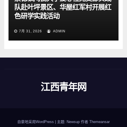
队赴叶坪景区、华屋红军村开展红
色研学实践活动
7月 31, 2026
ADMIN
江西青年网
自豪地采用WordPress
|
主题: Newsup 作者
Themeansar