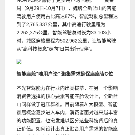
NOA也逐步赢得了更多用户的信赖。十一黄金
周（9月29日-10月7日），魏牌全新蓝山的智能
驾驶用户使用占比高达87%，智能驾驶总里程达
到了2,765,337公里，其中高速行驶里程为
2,262,375公里，智能驾驶总时长为33,103小
时，城区穿梭里程为502,962公里，让智能驾驶
从“高科技概念”走向“日常出行伙伴”。
智能座舱
“
唯用户论
” 聚集需求确保
座座皆C位
不光智驾能力在行业内出类拔萃，在另一个影响
消费者选择的核心要素智能座舱设计上，全新蓝
山同样做了冠压群雄。目前随着AI大模型、智能
家居概念逐步进入车内，消费者面对越来越丰富
的功能配置，也愈发难以区分这些科技背后的真
正价值。如何设计出真正贴合用户需求的智能座