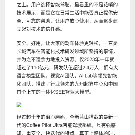
之上。用户选择智能驾驶，最看重的不是花哨的
技术展示，而是它在日常生活中能否真正提供安
全、可靠的帮助，让用户放心使用，从而逐步建
立起对技术的信任感。
安全、好用，让大家的驾车体验更轻松，一直是
长城汽车在智能化技术研发领域所坚持的事情，
并为之不遗余力地投入资源。仅2023年一年就
超过了110亿元，研发队伍超过2.4万人，拥有大
语言模型团队，视觉AI团队，AI Lab等领先智能
化团队，搭建了行业领先的九州超算中心和中国
首个上车的一体化SEE智驾大模型。
经过超十年的潜心磨砺，全新蓝山搭载的最新一
代的Coffee Pilot Ultra智能驾驶系统，具有强感
知、重安全、快迭代的特点。真正上路体验时，