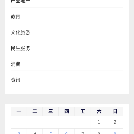
产业地产
教育
文化旅游
民生服务
消费
资讯
一
二
三
四
五
六
日
1
2