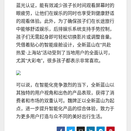
蓝光认证，能有效减少孩子长时间观看屏幕时的
眼疲劳，让他们在娱乐的同时也享受到健康舒适
的观看体验。此外，为了确保孩子们在长途旅行
中能够舒适娱乐，后排娱乐系统支持手势控制，
孩子们无需起身即可轻松切换影片或调整音量。
凭借着贴心的智能座舱设计，全新蓝山在“共赴
热爱·上海站”活动受到了当地用户的全面认可，
尤其“大彩电”，很多孩子都表示非常喜欢。
可以说，在智能化竞争激烈的当下，全新蓝山以
其独特的用户视角和出色的产品表现，获得了消
费者和市场的双重认可。魏牌正以全新蓝山为起
点，进一步提升智能化产品的综合体验，致力于
为更多用户打造与众不同的美好出行生活。