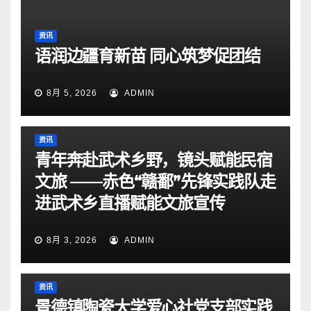
资讯
语润边疆育新苗 同心筑梦促团结
8月 5, 2026
ADMIN
资讯
青年奔赴武术乡野，镜头赋能民宿
文旅 ——赤色“赣鄱”先锋实践队走
进武术乡直播赋能文旅宣传
8月 3, 2026
ADMIN
资讯
景德镇陶瓷大学爱心社党支部实践