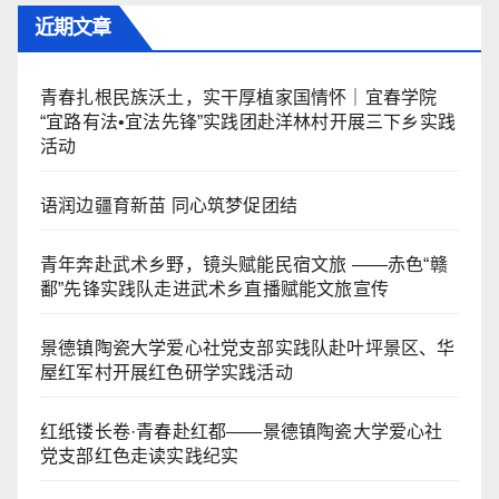
近期文章
青春扎根民族沃土，实干厚植家国情怀｜宜春学院
“宜路有法•宜法先锋”实践团赴洋林村开展三下乡实践
活动
语润边疆育新苗 同心筑梦促团结
青年奔赴武术乡野，镜头赋能民宿文旅 ——赤色“赣
鄱”先锋实践队走进武术乡直播赋能文旅宣传
景德镇陶瓷大学爱心社党支部实践队赴叶坪景区、华
屋红军村开展红色研学实践活动
红纸镂长卷·青春赴红都——景德镇陶瓷大学爱心社
党支部红色走读实践纪实