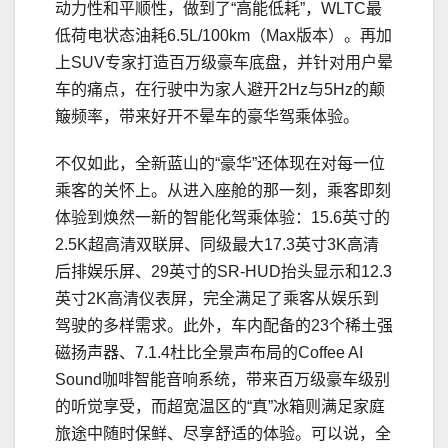
动力性和平顺性，做到了“高能低耗”，WLTC最
低荷电状态油耗6.5L/100km（Max版本）。再加
上SUV专家打造百万级豪车底盘，并针对用户晕
车的痛点，在行驶中为家人避开2Hz与5Hz的颠
簸频率，带来好开不晕车的豪华驾乘体验。
不仅如此，全新蓝山的“豪华”还体现在对每一位
乘客的关怀上。从进入座舱的那一刻，乘客即刻
体验到焕然一新的智能化驾乘体验：15.6英寸的
2.5K超高清双联屏、同级最大17.3英寸3K高清
后排娱乐屏、29英寸的SR-HUD抬头显示和12.3
英寸2K高清仪表屏，完全满足了乘客从娱乐到
驾驶的多样需求。此外，车内配备的23个稀土强
磁扬声器、7.1.4杜比全景声布局的Coffee AI
Sound咖啡智能音响系统，带来百万级豪车级别
的听觉享受，而超宽温区的“真”冰箱则满足家庭
旅途中随时保鲜、尽享舒适的体验。可以说，全