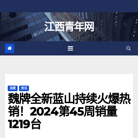
跳
至
内
江西青年网
容
消费
资讯
魏牌全新蓝山持续火爆热
销！2024第45周销量
1219台