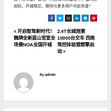
加码，开城相见，期待与更多用户共赴热爱！
文
开启智驾新时代！
2.4T长城炮第
魏牌全新蓝山官宣全
10000台交车 西南
章
场景NOA全国开城
驾控体验营燃擎启
导
动
航
By
admin