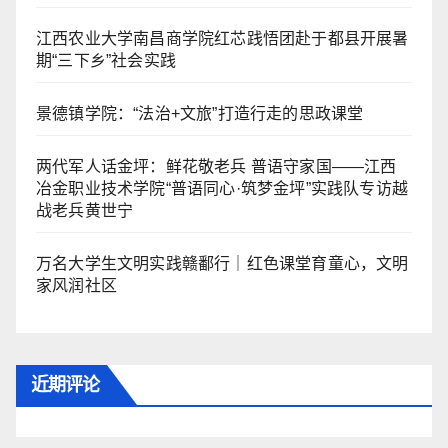
江西农业大学南昌商学院红芯践悟团赴于都县开展暑
期“三下乡”社会实践
景德镇学院：“法治+文旅”打造行走的思政课堂
两代军人话金坪：鲜花敬老兵 普语守家国——江西
冶金职业技术学院“普语同心·筑梦金坪”实践队专访越
战老兵黄世宁
万名大学生文明实践赣鄱行｜红色课堂育童心，文明
家风润社区
近期评论