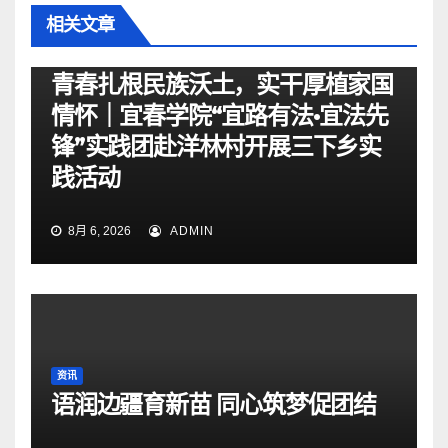
相关文章
资讯
青春扎根民族沃土，实干厚植家国
情怀｜宜春学院“宜路有法•宜法先
锋”实践团赴洋林村开展三下乡实
践活动
8月 6, 2026
ADMIN
资讯
语润边疆育新苗 同心筑梦促团结