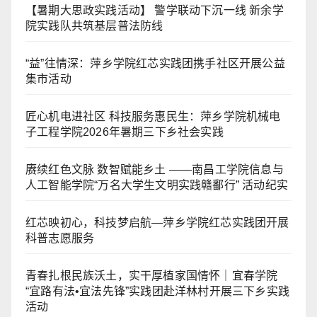
【暑期大思政实践活动】 警学联动下沉一线 新余学
院实践队共筑基层普法防线
“益”往情深：萍乡学院红芯实践团携手社区开展公益
集市活动
匠心机电进社区 科技服务惠民生：萍乡学院机械电
子工程学院2026年暑期三下乡社会实践
赓续红色文脉 数智赋能乡土 ——南昌工学院信息与
人工智能学院“万名大学生文明实践赣鄱行” 活动纪实
红芯映初心，科技梦启航—萍乡学院红芯实践团开展
科普志愿服务
青春扎根民族沃土，实干厚植家国情怀｜宜春学院
“宜路有法•宜法先锋”实践团赴洋林村开展三下乡实践
活动