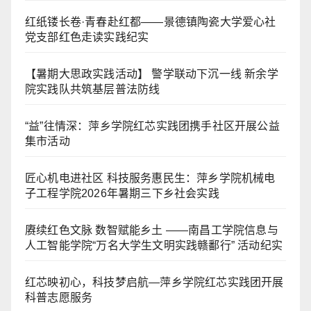
红纸镂长卷·青春赴红都——景德镇陶瓷大学爱心社
党支部红色走读实践纪实
【暑期大思政实践活动】 警学联动下沉一线 新余学
院实践队共筑基层普法防线
“益”往情深：萍乡学院红芯实践团携手社区开展公益
集市活动
匠心机电进社区 科技服务惠民生：萍乡学院机械电
子工程学院2026年暑期三下乡社会实践
赓续红色文脉 数智赋能乡土 ——南昌工学院信息与
人工智能学院“万名大学生文明实践赣鄱行” 活动纪实
红芯映初心，科技梦启航—萍乡学院红芯实践团开展
科普志愿服务