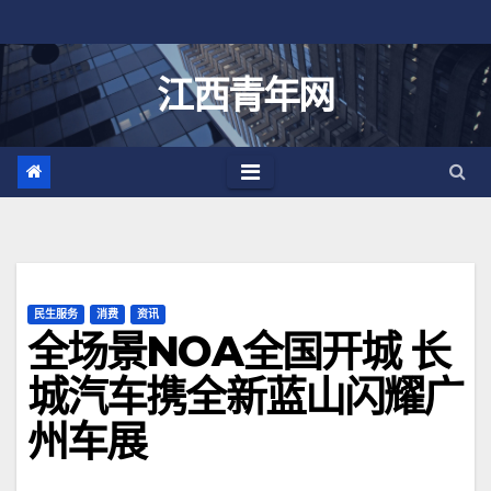
跳
至
内
江西青年网
容
民生服务
消费
资讯
全场景NOA全国开城 长
城汽车携全新蓝山闪耀广
州车展