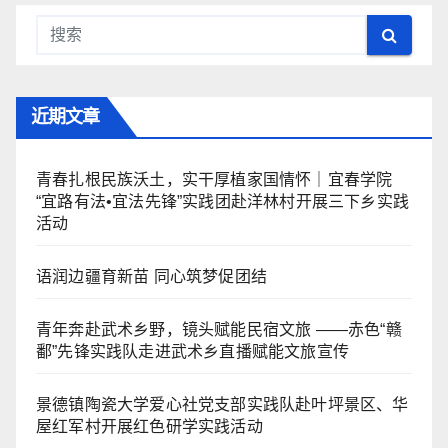
近期文章
青春扎根民族沃土，实干厚植家国情怀｜宜春学院
“宜路有法•宜法先锋”实践团赴洋林村开展三下乡实践
活动
语润边疆育新苗 同心筑梦促团结
青年奔赴武术乡野，镜头赋能民宿文旅 ——赤色“赣
鄱”先锋实践队走进武术乡直播赋能文旅宣传
景德镇陶瓷大学爱心社党支部实践队赴叶坪景区、华
屋红军村开展红色研学实践活动