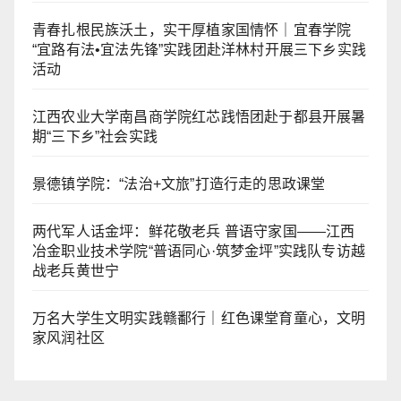
青春扎根民族沃土，实干厚植家国情怀｜宜春学院
“宜路有法•宜法先锋”实践团赴洋林村开展三下乡实践
活动
江西农业大学南昌商学院红芯践悟团赴于都县开展暑
期“三下乡”社会实践
景德镇学院：“法治+文旅”打造行走的思政课堂
两代军人话金坪：鲜花敬老兵 普语守家国——江西
冶金职业技术学院“普语同心·筑梦金坪”实践队专访越
战老兵黄世宁
万名大学生文明实践赣鄱行｜红色课堂育童心，文明
家风润社区