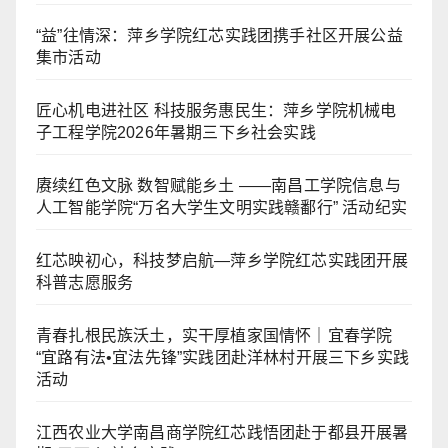
“益”往情深：萍乡学院红芯实践团携手社区开展公益
集市活动
匠心机电进社区 科技服务惠民生：萍乡学院机械电
子工程学院2026年暑期三下乡社会实践
赓续红色文脉 数智赋能乡土 ——南昌工学院信息与
人工智能学院“万名大学生文明实践赣鄱行” 活动纪实
红芯映初心，科技梦启航—萍乡学院红芯实践团开展
科普志愿服务
青春扎根民族沃土，实干厚植家国情怀｜宜春学院
“宜路有法•宜法先锋”实践团赴洋林村开展三下乡实践
活动
江西农业大学南昌商学院红芯践悟团赴于都县开展暑