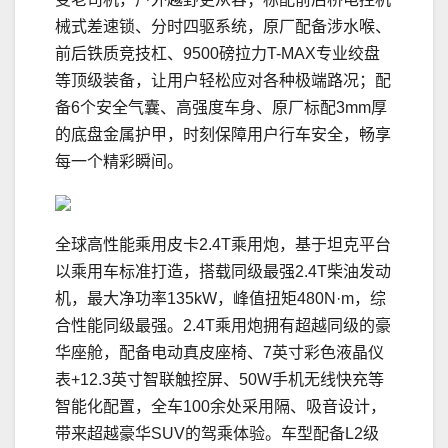
械式差速锁、分时四驱系统，原厂配备涉水喉、
前后铁质竞技杠、9500磅拉力T-MAX专业绞盘
等顶级装备，让用户轻松应对各种极端路况；配
备6个安全气囊、高强度车身、原厂标配3mm厚
的底盘金属护甲，时刻保障用户行车安全，畅享
每一个精彩瞬间。
全球高性能乘用皮卡2.4T乘用炮，基于坦克平台
以乘用车标准打造，搭载同级最强2.4T柴油发动
机，最大净功率135kW，峰值扭矩480N·m，综
合性能同级最强。2.4T乘用炮拥有超越同级的豪
华座舱，配备电动真皮座椅、7英寸彩色液晶仪
表+12.3英寸智联触控屏、50W手机无线快充等
智能化配置，全车100余处采用隔、吸音设计，
带来超越豪华SUV的驾乘体验。车型配备L2级