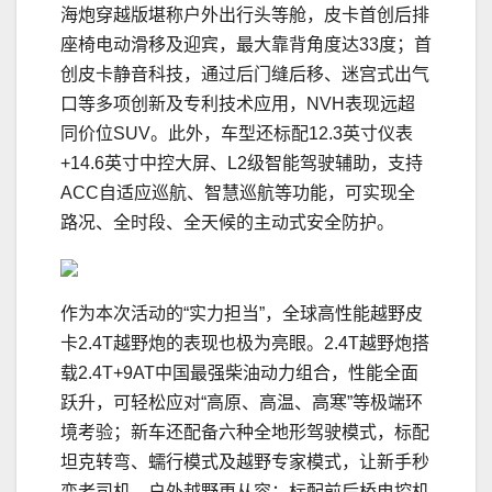
海炮穿越版堪称户外出行头等舱，皮卡首创后排
座椅电动滑移及迎宾，最大靠背角度达33度；首
创皮卡静音科技，通过后门缝后移、迷宫式出气
口等多项创新及专利技术应用，NVH表现远超
同价位SUV。此外，车型还标配12.3英寸仪表
+14.6英寸中控大屏、L2级智能驾驶辅助，支持
ACC自适应巡航、智慧巡航等功能，可实现全
路况、全时段、全天候的主动式安全防护。
作为本次活动的“实力担当”，全球高性能越野皮
卡2.4T越野炮的表现也极为亮眼。2.4T越野炮搭
载2.4T+9AT中国最强柴油动力组合，性能全面
跃升，可轻松应对“高原、高温、高寒”等极端环
境考验；新车还配备六种全地形驾驶模式，标配
坦克转弯、蠕行模式及越野专家模式，让新手秒
变老司机，户外越野更从容；标配前后桥电控机