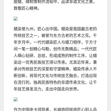
脱蜡、缝制等制作流程中，品读非遗文化之美，
致敬匠心精神。
蜡染誉九州，匠心出中国。蜡染是我国最古老的
传统技艺之一，被誉为东方古老的艺术之花。千
年岁月中，一代代蜡染匠人与蜡刀相伴，于方寸
间一笔一划精心勾勒，创作无数精品；一代代匠
人细心钻研、总结，形成成熟的制作工序，让蜡
染这一优秀民族技艺得以传承。尤其近年来，秉
承对传统技艺的深爱和守望精神，蜡染传承人不
断创新，将现代文化与传统技艺融合，打造出现
在流行的、独具民族特色的非遗传承文化，让千
年技艺焕发活力，走出中国走向世界。
作为中国皮卡领导者，长城炮同样将匠心刻入品