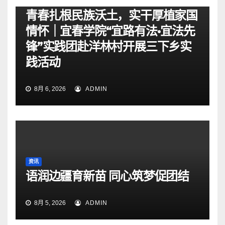
资讯
青春扎根民族沃土，实干厚植家国
情怀｜宜春学院“宜路有法•宜法先
锋”实践团赴洋林村开展三下乡实
践活动
8月 6, 2026
ADMIN
资讯
语润边疆育新苗 同心筑梦促团结
8月 5, 2026
ADMIN