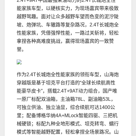
2.4T+9AT中国最强柴油动力的2.4T长城炮全性
能家族车型，以硬核实力，为现场嘉宾带来极致
越野驾趣。面对让众多越野车望而色变的泥泞陡
坡、炮弹坑、车辙路等复杂路况，2.4T长城炮全
性能家族，凭借强悍性能，一路过关斩将，轻松
拿捏各种高难度挑战，赢得现场嘉宾的一致赞
誉。
作为2.4T长城炮全性能家族的领衔车型，山海炮
穿越版是基于坦克平台打造的“全球长续航高性
能豪华皮卡”，搭载2.4T+9AT动力组合，国产唯
一原厂标配双油箱，主油箱78L、副油箱53L，
可独立供油、独立油显，综合续航可达1400公
里；配备博格华纳4A+MLock智能四驱、三把机
械硬锁；标配九种全地形模式、坦克转弯、蠕行
模式等智能越野配置，轻松拿捏全场景路况。山