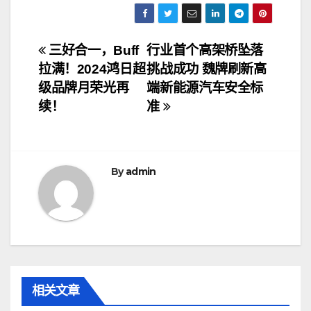
文
​三好合一，Buff
行业首个高架桥坠落
拉满！2024鸿日超
挑战成功 魏牌刷新高
章
级品牌月荣光再
端新能源汽车安全标
导
续！
准
航
By
admin
相关文章