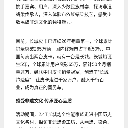
携手嘉宾、用户，深入少数民族村寨，探访非遗
蜡染传承人，深入体验布依族蜡染技艺，感受少
数民族非遗文化的独特魅力。
目前，长城皮卡已连续26年销量第一，全球累计
销量突破265万辆，国内终端市占率近50%，中
国每卖出两台皮卡，就有一台是长城。长城炮诞
生5年，全球累计用户突破65万，累计50个月销
量过万，蝉联中国皮卡销量冠军，创造了“长城
炮速度”，让皮卡走进千家万户，融入千行百
业，成为真正的国民车。
感受非遗文化 传承匠心品质
活动期间，2.4T长城炮全性能家族走进中国历史
文化名村，探访非遗蜡染工坊，从画蜡、染色、