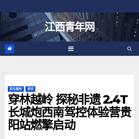
跳
至
内
江西青年网
容
民生服务
资讯
穿林越岭 探秘非遗 2.4T
长城炮西南驾控体验营贵
阳站燃擎启动