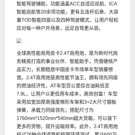
智能驾驶辅助，功能涵盖ACC自适应巡航、ICA
智能巡航等20余项功能，更有五连杆后悬、大容
量TOD智能四驱以及四种驾驶模式，让用户轻松
应对每一种户外场景，远足自驾更从容。
全球高性能商用皮卡2.4T商用炮，是为新时代商
务精英打造的事业伙伴、智能助手，凭借硬核产
品实力，长期稳居中国皮卡市场单车型销量榜
首。2.4T商用炮是高性能节油王，拥有领先同级
的燃油经济性，AT车型百公里综合油耗低至
7.9L，让用户以更低用车成本，高效创富！车型
采用加宽加厚高强度梯形车架和3+2大尺寸钢板
弹簧，承载力同级领先；搭配尺寸为
1760mm*1520mm*540mm超大货箱，可以装下
更多的货物，提升运输效率。此外，2.4T商用炮
经过76种全球道路和极限环境测试，累计600万