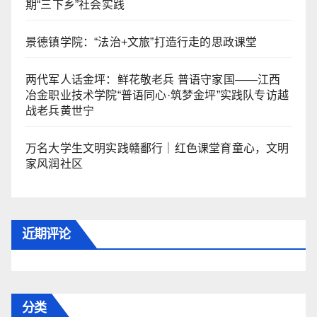
期“三下乡”社会实践
景德镇学院：“法治+文旅”打造行走的思政课堂
两代军人话金坪：鲜花敬老兵 普语守家国——江西
冶金职业技术学院“普语同心·筑梦金坪”实践队专访越
战老兵黄世宁
万名大学生文明实践赣鄱行｜红色课堂育童心，文明
家风润社区
近期评论
分类