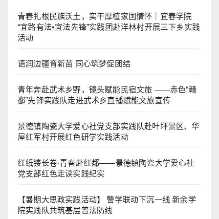
青春扎根民族沃土，实干厚植家国情怀｜宜春学院
“宜路有法•宜法先锋”实践团赴洋林村开展三下乡实践
活动
语润边疆育新苗 同心筑梦促团结
青年奔赴武术乡野，镜头赋能民宿文旅 ——赤色“赣
鄱”先锋实践队走进武术乡直播赋能文旅宣传
景德镇陶瓷大学爱心社党支部实践队赴叶坪景区、华
屋红军村开展红色研学实践活动
红纸镂长卷·青春赴红都——景德镇陶瓷大学爱心社
党支部红色走读实践纪实
【暑期大思政实践活动】 警学联动下沉一线 新余学
院实践队共筑基层普法防线