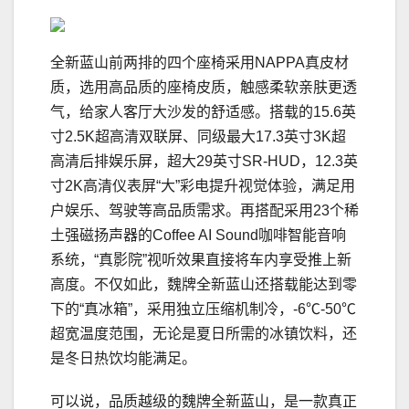
全新蓝山前两排的四个座椅采用NAPPA真皮材
质，选用高品质的座椅皮质，触感柔软亲肤更透
气，给家人客厅大沙发的舒适感。搭载的15.6英
寸2.5K超高清双联屏、同级最大17.3英寸3K超
高清后排娱乐屏，超大29英寸SR-HUD，12.3英
寸2K高清仪表屏“大”彩电提升视觉体验，满足用
户娱乐、驾驶等高品质需求。再搭配采用23个稀
土强磁扬声器的Coffee AI Sound咖啡智能音响
系统，“真影院”视听效果直接将车内享受推上新
高度。不仅如此，魏牌全新蓝山还搭载能达到零
下的“真冰箱”，采用独立压缩机制冷，-6℃-50℃
超宽温度范围，无论是夏日所需的冰镇饮料，还
是冬日热饮均能满足。
可以说，品质越级的魏牌全新蓝山，是一款真正