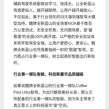
辅助驾驶系统能够自学
习
、快成长，让全新蓝山
驾感更拟人，越开越聪明，让用户越开越放心。
不仅如此，基于行业领先的SEE端到端智驾大模
型加持，魏牌全新蓝山的全场景NOA基于数百
万公里测试，无安全死角，无问题场景，是“最
靠谱”的全国100%真开城，以严格的安全验证体
系筑牢智驾安全墙，让用户更舒心、更安心。魏
牌全新蓝山也凭借着独树一帜的“稳健”智驾，实
力稳占行业第一梯队，树立起高阶智能出行新标
杆。
行业第一梯队智舱
，
科技新豪华
品质越级
如果说魏牌全新蓝山的行业第一梯队Coffee
Pilot Ultra智驾，为出行解锁美好从容，那么它
所配备的行业第一梯队的智舱，则为车主带来了
真正意义上的科技豪华“家”空间。