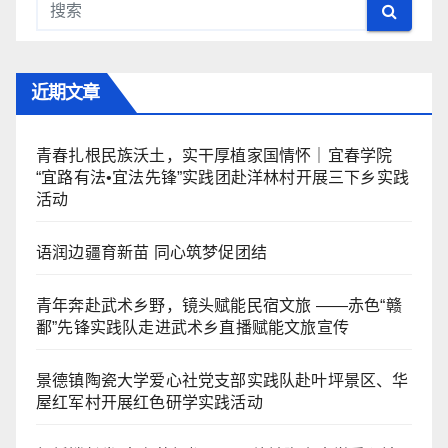
近期文章
青春扎根民族沃土，实干厚植家国情怀｜宜春学院
“宜路有法•宜法先锋”实践团赴洋林村开展三下乡实践
活动
语润边疆育新苗 同心筑梦促团结
青年奔赴武术乡野，镜头赋能民宿文旅 ——赤色“赣
鄱”先锋实践队走进武术乡直播赋能文旅宣传
景德镇陶瓷大学爱心社党支部实践队赴叶坪景区、华
屋红军村开展红色研学实践活动