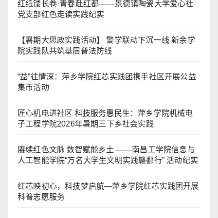
红纸镂长卷·青春赴红都——景德镇陶瓷大学爱心社
党支部红色走读实践纪实
【暑期大思政实践活动】 警学联动下沉一线 新余学
院实践队共筑基层普法防线
“益”往情深：萍乡学院红芯实践团携手社区开展公益
集市活动
匠心机电进社区 科技服务惠民生：萍乡学院机械电
子工程学院2026年暑期三下乡社会实践
赓续红色文脉 数智赋能乡土 ——南昌工学院信息与
人工智能学院“万名大学生文明实践赣鄱行” 活动纪实
红芯映初心，科技梦启航—萍乡学院红芯实践团开展
科普志愿服务