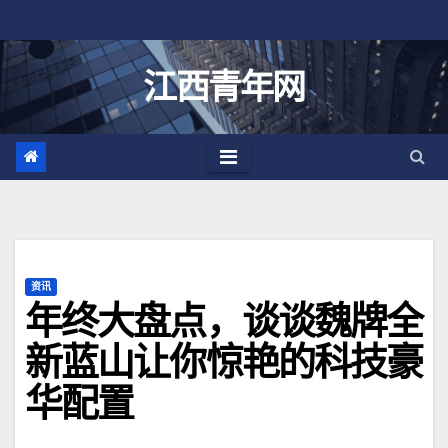
跳
至
内
江西青年网
容
资讯
年终大盘点，谈谈魏牌全
新蓝山让你惊艳的科技豪
华配置