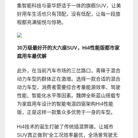
集智能科技与豪华舒适于一体的旗舰SUV，让美
好用车生活也只有顶配，没有低配，让每一段旅
程都充满愉悦与惊艳。
3
0
万级最好开的大六座S
UV
，
Hi
4
性能版
都市家
庭用车最优解
此外，在当前汽车市场的三岔路口，青睐于混合
动力车型的群体正在激增。选择一款合适的混合
动力车型，消费者需要综合考量能源效率、驾驶
性能、智能化水平等因素。魏牌全新蓝山搭载专
为家庭用车设计的智能电混四驱架构Hi4性能
版，正是这样一款集众多优势于一身的车型。
Hi4技术的诞生打破了传统插混弊端，让城市
SUV真正做到“全工况效率最优，全场景驾驶无