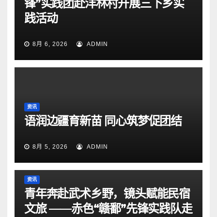
锋”实践团赴洋林村开展三下乡实
践活动
8月 6, 2026
ADMIN
资讯
语润边疆育新苗 同心筑梦促团结
8月 5, 2026
ADMIN
资讯
青年奔赴武术乡野，镜头赋能民宿
文旅 ——赤色“赣鄱”先锋实践队走