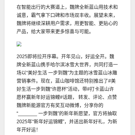
在智能出行的大赛道上，魏牌全新蓝山用技术和
诚意，霸气拿下口碑和市场双丰收。展望未来，
魏牌将继续深耕用户需求，用更智能、更贴心的
产品，给大家带来更多惊喜与可能。
2025即将拉开序幕。开年见山，好运全开。魏
牌全新蓝山携手哈尔滨冰雪大世界，共同打造一
场以“美好生活 一步到魏”为主题的冰雪蓝山冰雕
营销事件。现在，蓝山咖啡馆还特别推出了#美
好生活一步到魏“许愿杯”活动，带#打卡蓝山许
愿杯赢新年好运锦鲤#话题， 转发、评论、点赞
魏牌新能源官方有奖互动微博，分享你的
“_______ 一步到魏”的新年新愿望，官方将抽取
2025年“新年好运锦鲤”，并送出新年好礼，为新
年开好运！