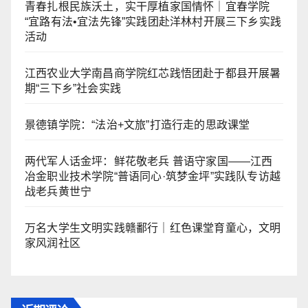
青春扎根民族沃土，实干厚植家国情怀｜宜春学院
“宜路有法•宜法先锋”实践团赴洋林村开展三下乡实践
活动
江西农业大学南昌商学院红芯践悟团赴于都县开展暑
期“三下乡”社会实践
景德镇学院：“法治+文旅”打造行走的思政课堂
两代军人话金坪：鲜花敬老兵 普语守家国——江西
冶金职业技术学院“普语同心·筑梦金坪”实践队专访越
战老兵黄世宁
万名大学生文明实践赣鄱行｜红色课堂育童心，文明
家风润社区