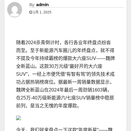
By
admin
1月 1, 2025
随着2024杀青倒计时，各行各业年终盘点纷沓
而至。至于新能源汽车圈儿的年终盘点，就不得
不提及今年持续霸榜的爆款大六座SUV——魏牌
全新蓝山。这款30万元级“最好开的大六座
SUV”，一经上市便凭借“有智有驾”的领先技术成
功占据热销榜席位。据最新一周销量数据显示，
魏牌全新蓝山在2024年最后一周劲销1603辆，
在25万-40万级新能源六/七座SUV销量榜中稳居
前列，是当之无愧的年度爆款。
今天，我们就来盘点一下这款“年度新星”——魏