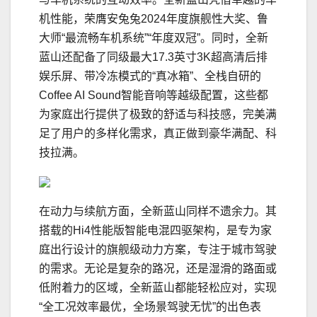
机性能，荣膺安兔兔2024年度旗舰性大奖、鲁
大师“最流畅车机系统”“年度双冠”。同时，全新
蓝山还配备了同级最大17.3英寸3K超高清后排
娱乐屏、带冷冻模式的“真冰箱”、全栈自研的
Coffee AI Sound智能音响等越级配置，这些都
为家庭出行提供了极致的舒适与科技感，完美满
足了用户的多样化需求，真正做到豪华满配、科
技拉满。
在动力与续航方面，全新蓝山同样不遗余力。其
搭载的Hi4性能版智能电混四驱架构，是专为家
庭出行设计的旗舰级动力方案，专注于城市驾驶
的需求。无论是复杂的路况，还是湿滑的路面或
低附着力的区域，全新蓝山都能轻松应对，实现
“全工况效率最优，全场景驾驶无忧”的出色表