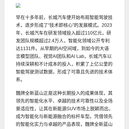
早在十多年前，长城汽车便开始布局智能驾驶技
术，逐步形成了“技术即核心”的发展模式。2023
年，长城汽车在研发领域投入超过110亿元，研
发团队规模超过2.4万人，智能化领域公开专利
达1131件。从早期的AI空间域，到如今的大语
言模型团队、视觉AI团队和AI Lab，长城汽车以
持续深耕和不计成本的投入，积累了上亿公里的
智能驾驶测试数据，形成了可靠且先进的技术体
系。
魏牌全新蓝山正是这种长期投入的成果体现，其
领先的智能化水平、卓越的技术可靠性以及全场
景适应性，让其在新能源SUV市场上脱颖而出，
成为智能化与新能源融合的标杆车型。凭借领先
的智能化实力与卓越的产品表现，魏牌全新蓝山