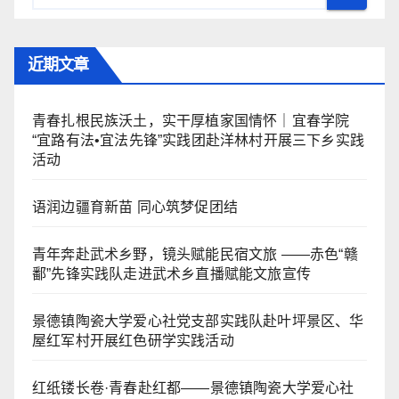
近期文章
青春扎根民族沃土，实干厚植家国情怀｜宜春学院
“宜路有法•宜法先锋”实践团赴洋林村开展三下乡实践
活动
语润边疆育新苗 同心筑梦促团结
青年奔赴武术乡野，镜头赋能民宿文旅 ——赤色“赣
鄱”先锋实践队走进武术乡直播赋能文旅宣传
景德镇陶瓷大学爱心社党支部实践队赴叶坪景区、华
屋红军村开展红色研学实践活动
红纸镂长卷·青春赴红都——景德镇陶瓷大学爱心社