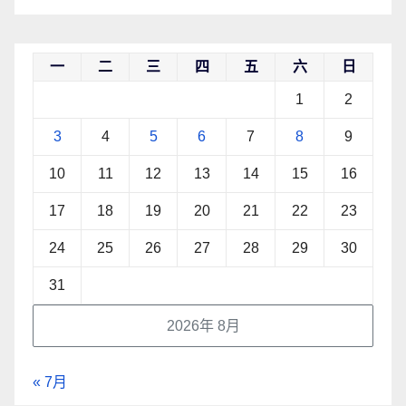
一
二
三
四
五
六
日
1
2
3
4
5
6
7
8
9
10
11
12
13
14
15
16
17
18
19
20
21
22
23
24
25
26
27
28
29
30
31
2026年 8月
« 7月