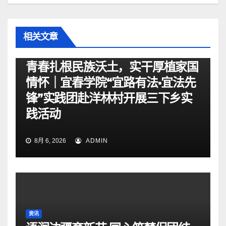
相关文章
资讯
青春扎根民族沃土，实干厚植家国
情怀｜宜春学院“宜路有法•宜法先
锋”实践团赴洋林村开展三下乡实
践活动
8月 6, 2026
ADMIN
资讯