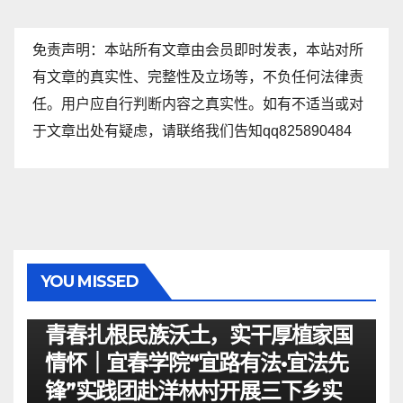
免责声明：本站所有文章由会员即时发表，本站对所
有文章的真实性、完整性及立场等，不负任何法律责
任。用户应自行判断内容之真实性。如有不适当或对
于文章出处有疑虑，请联络我们告知qq825890484
YOU MISSED
资讯
青春扎根民族沃土，实干厚植家国
情怀｜宜春学院“宜路有法•宜法先
锋”实践团赴洋林村开展三下乡实