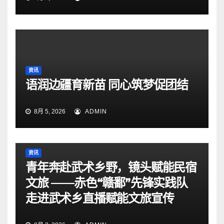
资讯
语润边疆育新苗 同心筑梦促团结
8月 5, 2026
ADMIN
资讯
青年奔赴武术乡野，镜头赋能民宿
文旅 ——赤色“赣鄱”先锋实践队
走进武术乡直播赋能文旅宣传