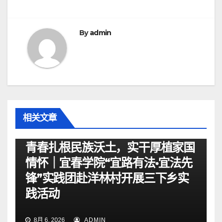
航
By
admin
相关文章
资讯
青春扎根民族沃土，实干厚植家国
情怀｜宜春学院“宜路有法•宜法先
锋”实践团赴洋林村开展三下乡实
践活动
8月 6, 2026
ADMIN