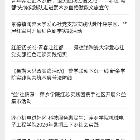
青年奔赴武术乡野，镜头赋能民宿文旅 ——赤色“赣
鄱”先锋实践队走进武术乡直播赋能文旅宣传
景德镇陶瓷大学爱心社党支部实践队赴叶坪景区、华
屋红军村开展红色研学实践活动
红纸镂长卷·青春赴红都——景德镇陶瓷大学爱心社
党支部红色走读实践纪实
【暑期大思政实践活动】 警学联动下沉一线 新余学
院实践队共筑基层普法防线
“益”往情深：萍乡学院红芯实践团携手社区开展公益
集市活动
匠心机电进社区 科技服务惠民生：萍乡学院机械电
子工程学院2026年暑期三下乡社会实践