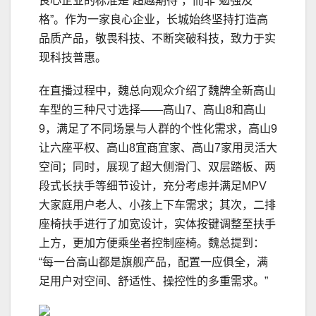
良心企业的标准是“超越期待”，而非“勉强及
格”。作为一家良心企业，长城始终坚持打造高
品质产品，敬畏科技、不断突破科技，致力于实
现科技普惠。
在直播过程中，魏总向观众介绍了魏牌全新高山
车型的三种尺寸选择——高山7、高山8和高山
9，满足了不同场景与人群的个性化需求，高山9
让六座平权、高山8宜商宜家、高山7家用灵活大
空间；同时，展现了超大侧滑门、双层踏板、两
段式长扶手等细节设计，充分考虑并满足MPV
大家庭用户老人、小孩上下车需求；其次，二排
座椅扶手进行了加宽设计，实体按键调整至扶手
上方，更加方便乘坐者控制座椅。魏总提到：
“每一台高山都是旗舰产品，配置一应俱全，满
足用户对空间、舒适性、操控性的多重需求。”