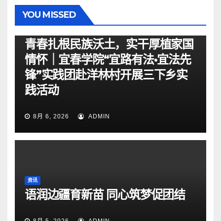
YOU MISSED
资讯
青春扎根民族沃土，实干厚植家国
情怀｜宜春学院“宜路有法•宜法先
锋”实践团赴洋林村开展三下乡实
践活动
8月 6, 2026
ADMIN
资讯
语润边疆育新苗 同心筑梦促团结