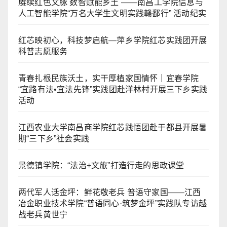
赓续红色文脉 数智赋能乡土 ——南昌工学院信息与
人工智能学院“万名大学生文明实践赣鄱行” 活动纪实
红芯映初心，科技梦启航—萍乡学院红芯实践团开展
科普志愿服务
青春扎根民族沃土，实干厚植家国情怀｜宜春学院
“宜路有法•宜法先锋”实践团赴洋林村开展三下乡实践
活动
江西农业大学南昌商学院红芯践悟团赴于都县开展暑
期“三下乡”社会实践
景德镇学院：“法治+文旅”打造行走的思政课堂
两代军人话金坪：鲜花敬老兵 普语守家国——江西
冶金职业技术学院“普语同心·筑梦金坪”实践队专访越
战老兵黄世宁