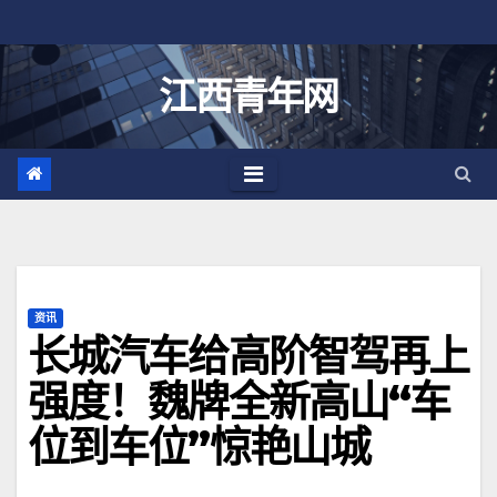
跳
至
内
江西青年网
容
资讯
长城汽车给高阶智驾再上
强度！魏牌全新高山“车
位到车位”惊艳山城