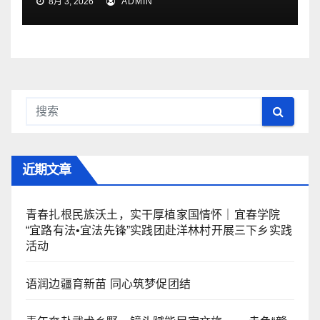
8月 3, 2026
ADMIN
近期文章
青春扎根民族沃土，实干厚植家国情怀｜宜春学院
“宜路有法•宜法先锋”实践团赴洋林村开展三下乡实践
活动
语润边疆育新苗 同心筑梦促团结