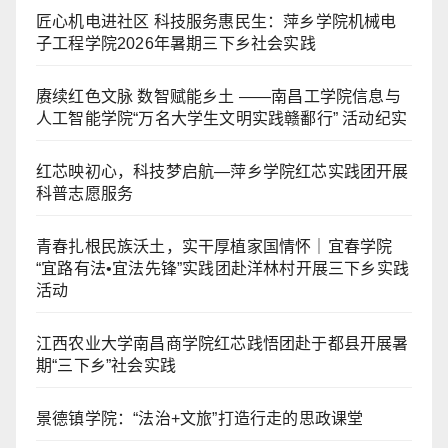
匠心机电进社区 科技服务惠民生：萍乡学院机械电
子工程学院2026年暑期三下乡社会实践
赓续红色文脉 数智赋能乡土 ——南昌工学院信息与
人工智能学院“万名大学生文明实践赣鄱行” 活动纪实
红芯映初心，科技梦启航—萍乡学院红芯实践团开展
科普志愿服务
青春扎根民族沃土，实干厚植家国情怀｜宜春学院
“宜路有法•宜法先锋”实践团赴洋林村开展三下乡实践
活动
江西农业大学南昌商学院红芯践悟团赴于都县开展暑
期“三下乡”社会实践
景德镇学院：“法治+文旅”打造行走的思政课堂