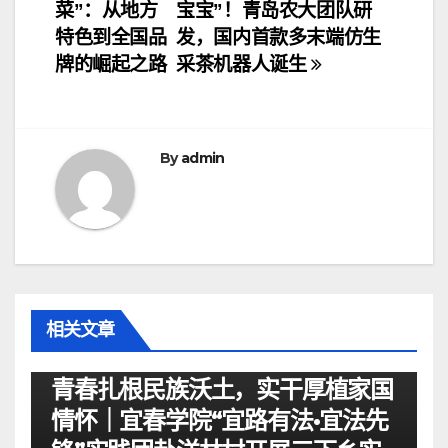
菜”：从地方
宝宝”！青岛农大团队研
章
特色到全国品
发，国内首款多末端仿生
导
牌的崛起之路
采茶机器人诞生
航
By
admin
相关文章
资讯
青春扎根民族沃土，实干厚植家国
情怀｜宜春学院“宜路有法•宜法先