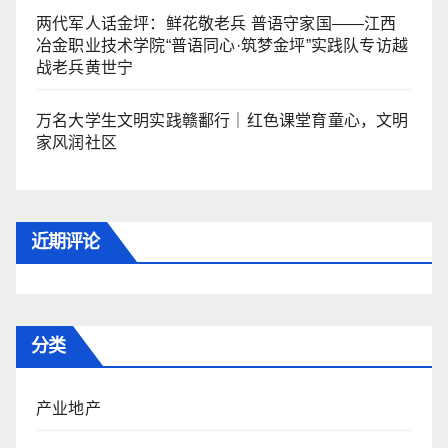
两代军人话金坪：鲜花敬老兵 普语守家国——江西
冶金职业技术学院“普语同心·筑梦金坪”实践队专访越
战老兵黄世宁
万名大学生文明实践赣鄱行｜红色课堂育童心，文明
家风润社区
近期评论
分类
产业地产