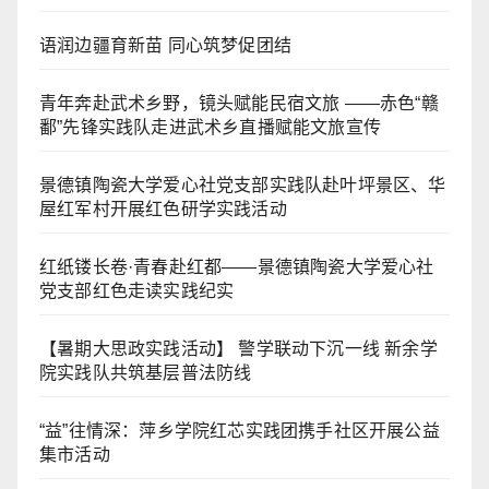
语润边疆育新苗 同心筑梦促团结
青年奔赴武术乡野，镜头赋能民宿文旅 ——赤色“赣
鄱”先锋实践队走进武术乡直播赋能文旅宣传
景德镇陶瓷大学爱心社党支部实践队赴叶坪景区、华
屋红军村开展红色研学实践活动
红纸镂长卷·青春赴红都——景德镇陶瓷大学爱心社
党支部红色走读实践纪实
【暑期大思政实践活动】 警学联动下沉一线 新余学
院实践队共筑基层普法防线
“益”往情深：萍乡学院红芯实践团携手社区开展公益
集市活动