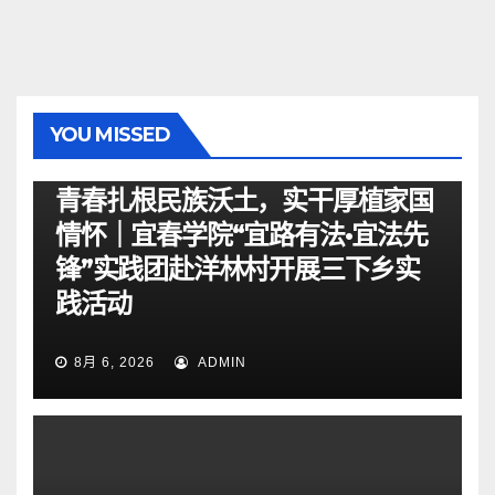
YOU MISSED
资讯
青春扎根民族沃土，实干厚植家国
情怀｜宜春学院“宜路有法•宜法先
锋”实践团赴洋林村开展三下乡实
践活动
8月 6, 2026
ADMIN