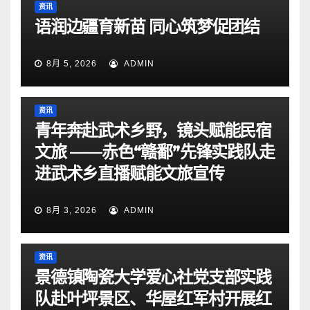
资讯
语润边疆育新苗 同心筑梦促团结
8月 5, 2026
ADMIN
资讯
青年奔赴武术乡野，镜头赋能民宿
文旅 ——赤色“赣鄱”先锋实践队走
进武术乡直播赋能文旅宣传
8月 3, 2026
ADMIN
资讯
景德镇陶瓷大学爱心社党支部实践
队赴叶坪景区、华屋红军村开展红