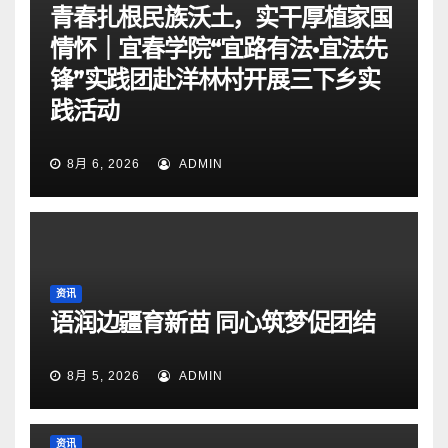
青春扎根民族沃土，实干厚植家国
情怀｜宜春学院“宜路有法•宜法先
锋”实践团赴洋林村开展三下乡实
践活动
8月 6, 2026
ADMIN
资讯
语润边疆育新苗 同心筑梦促团结
8月 5, 2026
ADMIN
资讯