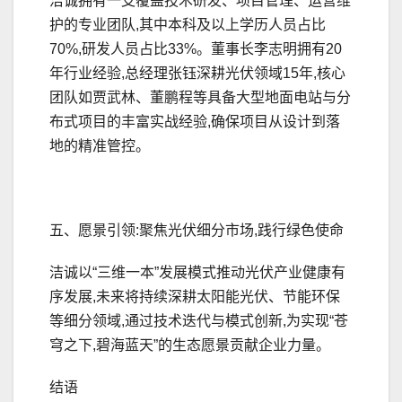
洁诚拥有一支覆盖技术研发、项目管理、运营维
护的专业团队,其中本科及以上学历人员占比
70%,研发人员占比33%。董事长李志明拥有20
年行业经验,总经理张钰深耕光伏领域15年,核心
团队如贾武林、董鹏程等具备大型地面电站与分
布式项目的丰富实战经验,确保项目从设计到落
地的精准管控。
五、愿景引领:聚焦光伏细分市场,践行绿色使命
洁诚以“三维一本”发展模式推动光伏产业健康有
序发展,未来将持续深耕太阳能光伏、节能环保
等细分领域,通过技术迭代与模式创新,为实现“苍
穹之下,碧海蓝天”的生态愿景贡献企业力量。
结语