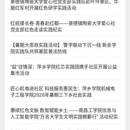
景德镇陶瓷大学爱心社党支部实践队赴叶坪景区、华
屋红军村开展红色研学实践活动
红纸镂长卷·青春赴红都——景德镇陶瓷大学爱心社
党支部红色走读实践纪实
【暑期大思政实践活动】 警学联动下沉一线 新余学
院实践队共筑基层普法防线
“益”往情深：萍乡学院红芯实践团携手社区开展公益
集市活动
匠心机电进社区 科技服务惠民生：萍乡学院机械电
子工程学院2026年暑期三下乡社会实践
赓续红色文脉 数智赋能乡土 ——南昌工学院信息与
人工智能学院“万名大学生文明实践赣鄱行” 活动纪实