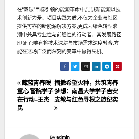
在“双碳”目标引领的能源革命中,洁诚新能源以技
术创新为矛、项目实践为盾,不仅为企业与社区
提供可靠的新能源解决方案,更成为绿色转型浪
潮中兼具专业性与前瞻性的行动者。其发展路径
印证了:唯有将技术深耕与市场需求深度融合,方
能在这场广泛而深刻的变革中赢得先机。
文
藏蓝青春暖
播撒希望火种，共筑青春
童心 警院学子
梦想：南昌大学学子吉安
章
在行动–王杰
支教与红色寻根之旅纪实
导
民
航
By
admin