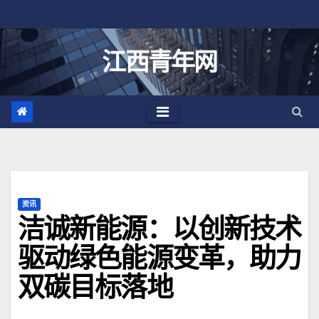
跳
至
内
江西青年网
容
资讯
洁诚新能源：以创新技术
驱动绿色能源变革，助力
双碳目标落地