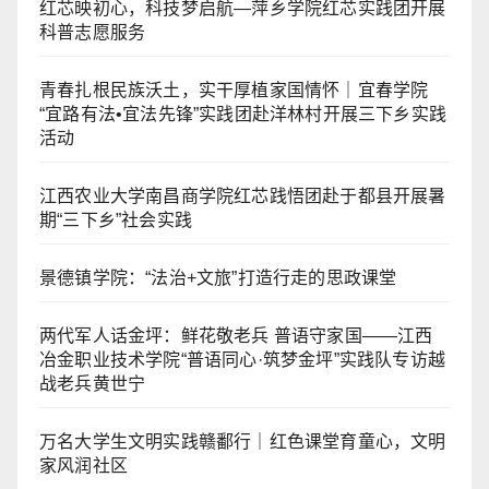
红芯映初心，科技梦启航—萍乡学院红芯实践团开展
科普志愿服务
青春扎根民族沃土，实干厚植家国情怀｜宜春学院
“宜路有法•宜法先锋”实践团赴洋林村开展三下乡实践
活动
江西农业大学南昌商学院红芯践悟团赴于都县开展暑
期“三下乡”社会实践
景德镇学院：“法治+文旅”打造行走的思政课堂
两代军人话金坪：鲜花敬老兵 普语守家国——江西
冶金职业技术学院“普语同心·筑梦金坪”实践队专访越
战老兵黄世宁
万名大学生文明实践赣鄱行｜红色课堂育童心，文明
家风润社区