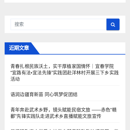
近期文章
青春扎根民族沃土，实干厚植家国情怀｜宜春学院
“宜路有法•宜法先锋”实践团赴洋林村开展三下乡实践
活动
语润边疆育新苗 同心筑梦促团结
青年奔赴武术乡野，镜头赋能民宿文旅 ——赤色“赣
鄱”先锋实践队走进武术乡直播赋能文旅宣传