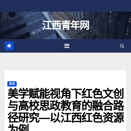
跳
至
内
江西青年网
容
资讯
美学赋能视角下红色文创
与高校思政教育的融合路
径研究—以江西红色资源
为例