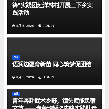
锋”实践团赴洋林村开展三下乡实
践活动
8月 6, 2026
ADMIN
资讯
语润边疆育新苗 同心筑梦促团结
8月 5, 2026
ADMIN
资讯
青年奔赴武术乡野，镜头赋能民宿
文旅 ——赤色“赣鄱”先锋实践队走