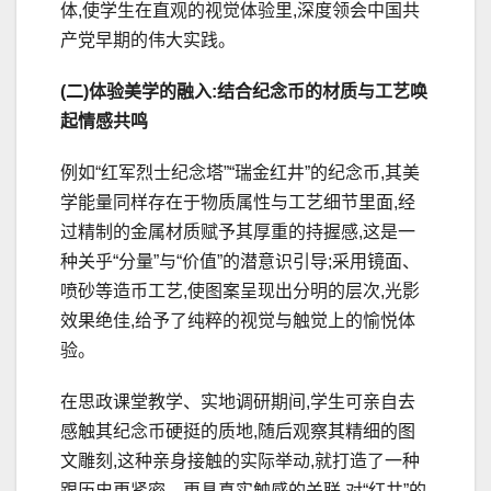
体,使学生在直观的视觉体验里,深度领会中国共
产党早期的伟大实践。
(二)体验美学的融入:结合纪念币的材质与工艺唤
起情感共鸣
例如“红军烈士纪念塔”“瑞金红井”的纪念币,其美
学能量同样存在于物质属性与工艺细节里面,经
过精制的金属材质赋予其厚重的持握感,这是一
种关乎“分量”与“价值”的潜意识引导;采用镜面、
喷砂等造币工艺,使图案呈现出分明的层次,光影
效果绝佳,给予了纯粹的视觉与触觉上的愉悦体
验。
在思政课堂教学、实地调研期间,学生可亲自去
感触其纪念币硬挺的质地,随后观察其精细的图
文雕刻,这种亲身接触的实际举动,就打造了一种
跟历史更紧密、更具真实触感的关联,对“红井”的