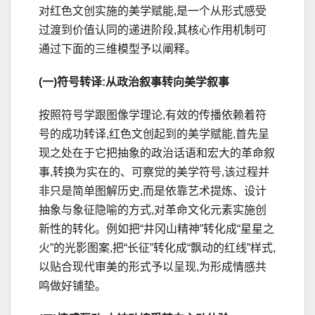
对红色文创实施的美学赋能,是一个从形式感受
过渡到价值认同的递进阶段,其核心作用机制可
通过下面的三维模型予以阐释。
(一)符号转译:从政治叙事转向美学叙事
按照符号学跟图像学理论,有效的传播依赖着符
号的成功转译,红色文创起到的美学赋能,首先呈
现之处在于它把抽象的政治话语和宏大的革命叙
事,转换为实在的、可察觉的美学符号,该过程并
非只是简单图解历史,而是依靠艺术提炼、设计
抽象与象征隐喻的方式,对革命文化元素实施创
新性的转化。例如把“井冈山精神”转化成“星星之
火”的光影图案,把“长征”转化成“飘动的红线”样式,
以贴合现代审美的形式予以呈现,为形成情感共
鸣做好铺垫。