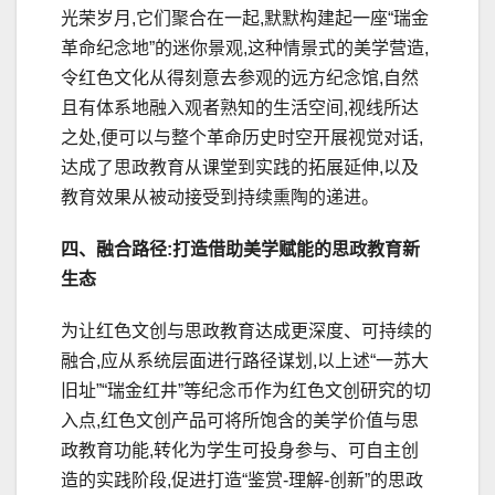
光荣岁月,它们聚合在一起,默默构建起一座“瑞金
革命纪念地”的迷你景观,这种情景式的美学营造,
令红色文化从得刻意去参观的远方纪念馆,自然
且有体系地融入观者熟知的生活空间,视线所达
之处,便可以与整个革命历史时空开展视觉对话,
达成了思政教育从课堂到实践的拓展延伸,以及
教育效果从被动接受到持续熏陶的递进。
四、融合路径:打造借助美学赋能的思政教育新
生态
为让红色文创与思政教育达成更深度、可持续的
融合,应从系统层面进行路径谋划,以上述“一苏大
旧址”“瑞金红井”等纪念币作为红色文创研究的切
入点,红色文创产品可将所饱含的美学价值与思
政教育功能,转化为学生可投身参与、可自主创
造的实践阶段,促进打造“鉴赏-理解-创新”的思政