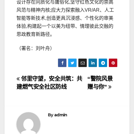
设计存在同质化与庸俗化,坚守红色文化的崇高
风范与精神内核;应大力探索融入VR/AR、人工
智能等新技术,创造更具沉浸感、个性化的审美
体验,构建起一个以美为纽带、情理彼此交融的
思政教育新路径。
（署名：刘叶舟）
文
邻里守望，安全共筑：共
“警院风景
建燃气安全社区防线
赠与你”
章
导
航
By
admin