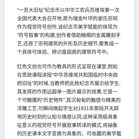
“一苏大旧址”纪念币以中华工农兵苏维埃第一次
全国代表大会召开地,原为瑞金叶坪的谢氏宗祠
作为视觉符号创作,该纪念币美学赋能的体现为
“符号叙事”的构建,创作者借助精细的金属雕刻手
艺,还原了宗祠建筑的外形及历史细节,聚焦成一
个具体可体验、辨识度超高的建筑符号中。
红色文创也可作为教具的形式呈现在课堂,例如
在思政课程讲授“中华苏维埃共和国临时中央政
府旧址”的时候,当教师把此枚纪念币展示给学生,
其发挥的作用远超单一图片展示的效果,它是一
个可触摸的“历史物件”,其沉甸甸的触感与精美的
浮雕工艺,可瞬间唤起学生对1931年那段开天辟
地历史时刻的认知与情感认同,这种采用极具象
征意义的视觉符号开展叙事转译的模式,将抽象
的历史课本文字变换为具象的、可收藏的美学载