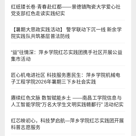
红纸镂长卷·青春赴红都——景德镇陶瓷大学爱心社
党支部红色走读实践纪实
【暑期大思政实践活动】 警学联动下沉一线 新余学
院实践队共筑基层普法防线
“益”往情深：萍乡学院红芯实践团携手社区开展公益
集市活动
匠心机电进社区 科技服务惠民生：萍乡学院机械电
子工程学院2026年暑期三下乡社会实践
赓续红色文脉 数智赋能乡土 ——南昌工学院信息与
人工智能学院“万名大学生文明实践赣鄱行” 活动纪实
红芯映初心，科技梦启航—萍乡学院红芯实践团开展
科普志愿服务