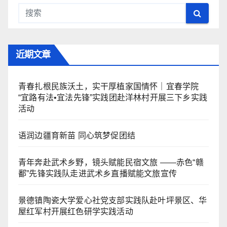
近期文章
青春扎根民族沃土，实干厚植家国情怀｜宜春学院
“宜路有法•宜法先锋”实践团赴洋林村开展三下乡实践
活动
语润边疆育新苗 同心筑梦促团结
青年奔赴武术乡野，镜头赋能民宿文旅 ——赤色“赣
鄱”先锋实践队走进武术乡直播赋能文旅宣传
景德镇陶瓷大学爱心社党支部实践队赴叶坪景区、华
屋红军村开展红色研学实践活动