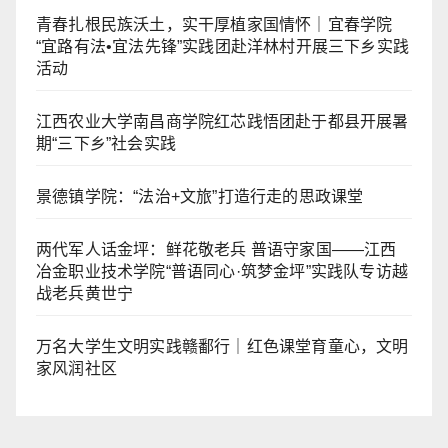
青春扎根民族沃土，实干厚植家国情怀｜宜春学院
“宜路有法•宜法先锋”实践团赴洋林村开展三下乡实践
活动
江西农业大学南昌商学院红芯践悟团赴于都县开展暑
期“三下乡”社会实践
景德镇学院：“法治+文旅”打造行走的思政课堂
两代军人话金坪：鲜花敬老兵 普语守家国——江西
冶金职业技术学院“普语同心·筑梦金坪”实践队专访越
战老兵黄世宁
万名大学生文明实践赣鄱行｜红色课堂育童心，文明
家风润社区