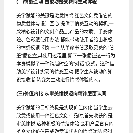
(二)情感互动:由被动接受转向主动体验
美学赋能的关键是激发情感,红色文创凭借它的
物质载体与设计匠心,提供了情感互动的契机,一
款精心设计的文创产品,此产品的材质、手感体
验、色彩跟使用办法,都能带动使用者给出积极
的情感反馈,例如一个从革命书信汲取灵感的“信
纸”便签盒,其使用过程里,撕下一张便签这一行为
本身模拟了一种跨越时空的“对话”仪式。这种借
助美学设计实现的情感互动,把学生从被动的知
识接收者,转变为主动进行情感体验的人。
(三)价值内化:从审美愉悦迈向精神层面认同
美学赋能的目标终极是实现价值内化,当学生去
欣赏或使用一件红色文创产品时,首先收获的是
审美愉悦,这种积极的情绪体验,会和产品含有的
革命文化价值形成潜意识状态的情感联结,经过