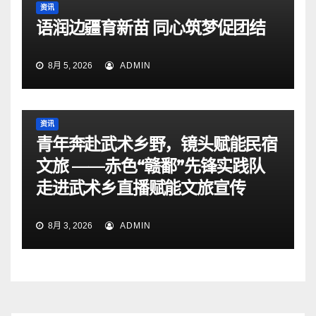
资讯
语润边疆育新苗 同心筑梦促团结
8月 5, 2026
ADMIN
资讯
青年奔赴武术乡野，镜头赋能民宿
文旅 ——赤色“赣鄱”先锋实践队
走进武术乡直播赋能文旅宣传
8月 3, 2026
ADMIN