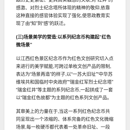
感激、对烈士纪念塔所体现的精神的敬仰,依靠
这种直接的感官体验实现了强化,使思政教育实
现了由“知”到“感”的跃迁。
(三)场景美学的营造:以系列纪念币构建起“红色
微场景”
以江西红色景区纪念币作为红色文创研究切入点
来进行的美学赋能,可跨过单枚文创产品的限制,
表达为“场景再造”的样子,以“一苏大旧址”“中华苏
维埃共和国临时中央政府”“瑞金红军烈士纪念塔”
“瑞金红井”等主题的系列纪念币,一起拼成了一套
以“瑞金红色故都”为主题的红色系列文创产品。
其审美上的力量在于,当这一系列红色纪念币共
同呈现出一个浓缩的、体系完备的红色文化微缩
场景,每一枚硬币都代表着一处革命旧址、一段