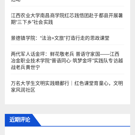
江西农业大学南昌商学院红芯践悟团赴于都县开展暑
期“三下乡”社会实践
景德镇学院：“法治+文旅”打造行走的思政课堂
两代军人话金坪：鲜花敬老兵 普语守家国——江西
冶金职业技术学院“普语同心·筑梦金坪”实践队专访越
战老兵黄世宁
万名大学生文明实践赣鄱行｜红色课堂育童心，文明
家风润社区
近期评论