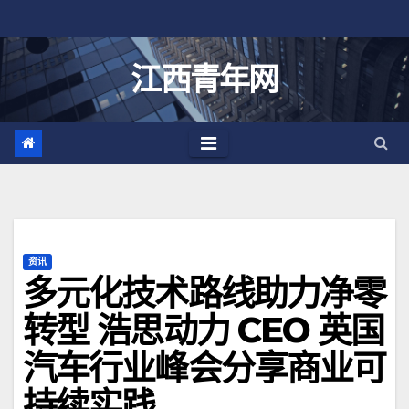
跳
至
内
江西青年网
容
资讯
多元化技术路线助力净零
转型 浩思动力 CEO 英国
汽车行业峰会分享商业可
持续实践