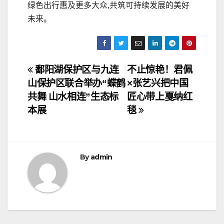
绿色出行惠及更多大众,共筑可持续发展的美好
未来。
文
鄱阳湖保护区与九连
不止惊艳！君佩
山保护区联合举办“蝶鹤
×张艺兴把中国
章
共舞 山水相连”生态标
匠心带上戛纳红
导
本展
毯
航
By
admin