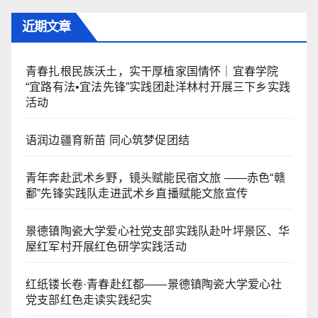
近期文章
青春扎根民族沃土，实干厚植家国情怀｜宜春学院
“宜路有法•宜法先锋”实践团赴洋林村开展三下乡实践
活动
语润边疆育新苗 同心筑梦促团结
青年奔赴武术乡野，镜头赋能民宿文旅 ——赤色“赣
鄱”先锋实践队走进武术乡直播赋能文旅宣传
景德镇陶瓷大学爱心社党支部实践队赴叶坪景区、华
屋红军村开展红色研学实践活动
红纸镂长卷·青春赴红都——景德镇陶瓷大学爱心社
党支部红色走读实践纪实