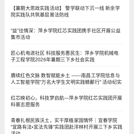
【暑期大思政实践活动】 警学联动下沉一线 新余学
院实践队共筑基层普法防线
“益”往情深：萍乡学院红芯实践团携手社区开展公益
集市活动
匠心机电进社区 科技服务惠民生：萍乡学院机械电
子工程学院2026年暑期三下乡社会实践
赓续红色文脉 数智赋能乡土 ——南昌工学院信息与
人工智能学院“万名大学生文明实践赣鄱行” 活动纪实
红芯映初心，科技梦启航—萍乡学院红芯实践团开展
科普志愿服务
青春扎根民族沃土，实干厚植家国情怀｜宜春学院
“宜路有法•宜法先锋”实践团赴洋林村开展三下乡实践
活动