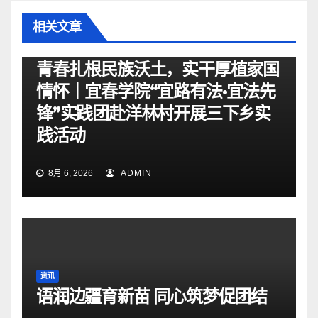
相关文章
资讯
青春扎根民族沃土，实干厚植家国
情怀｜宜春学院“宜路有法•宜法先
锋”实践团赴洋林村开展三下乡实
践活动
8月 6, 2026
ADMIN
资讯
语润边疆育新苗 同心筑梦促团结