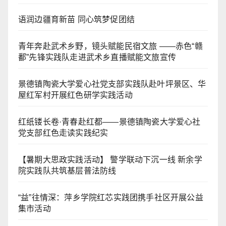
语润边疆育新苗 同心筑梦促团结
青年奔赴武术乡野，镜头赋能民宿文旅 ——赤色“赣
鄱”先锋实践队走进武术乡直播赋能文旅宣传
景德镇陶瓷大学爱心社党支部实践队赴叶坪景区、华
屋红军村开展红色研学实践活动
红纸镂长卷·青春赴红都——景德镇陶瓷大学爱心社
党支部红色走读实践纪实
【暑期大思政实践活动】 警学联动下沉一线 新余学
院实践队共筑基层普法防线
“益”往情深：萍乡学院红芯实践团携手社区开展公益
集市活动