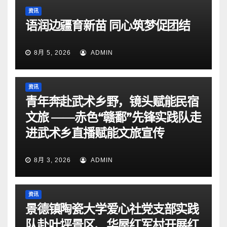
资讯
语润边疆育新苗 同心筑梦促团结
8月 5, 2026
ADMIN
资讯
青年奔赴武术乡野，镜头赋能民宿
文旅 ——赤色“赣鄱”先锋实践队走
进武术乡直播赋能文旅宣传
8月 3, 2026
ADMIN
资讯
景德镇陶瓷大学爱心社党支部实践
队赴叶坪景区、华屋红军村开展红