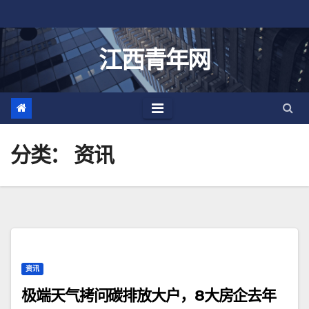
跳
至
内
江西青年网
容
分类：
资讯
资讯
极端天气拷问碳排放大户，8大房企去年