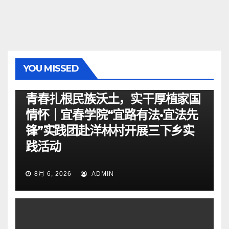
YOU MISSED
资讯
青春扎根民族沃土，实干厚植家国
情怀｜宜春学院“宜路有法•宜法先
锋”实践团赴洋林村开展三下乡实
践活动
8月 6, 2026
ADMIN