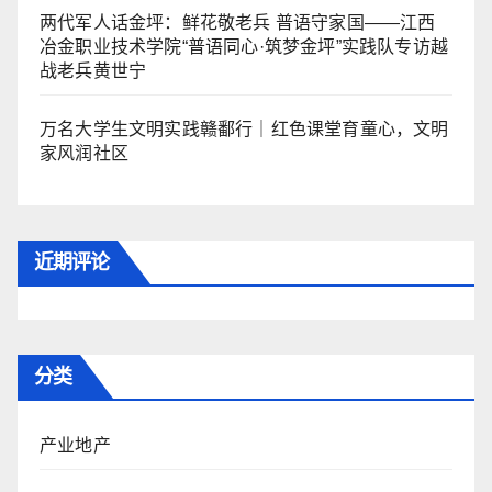
两代军人话金坪：鲜花敬老兵 普语守家国——江西
冶金职业技术学院“普语同心·筑梦金坪”实践队专访越
战老兵黄世宁
万名大学生文明实践赣鄱行｜红色课堂育童心，文明
家风润社区
近期评论
分类
产业地产