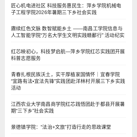
匠心机电进社区 科技服务惠民生：萍乡学院机械电
子工程学院2026年暑期三下乡社会实践
赓续红色文脉 数智赋能乡土 ——南昌工学院信息与
人工智能学院“万名大学生文明实践赣鄱行” 活动纪实
红芯映初心，科技梦启航—萍乡学院红芯实践团开展
科普志愿服务
青春扎根民族沃土，实干厚植家国情怀｜宜春学院
“宜路有法•宜法先锋”实践团赴洋林村开展三下乡实践
活动
江西农业大学南昌商学院红芯践悟团赴于都县开展暑
期“三下乡”社会实践
景德镇学院：“法治+文旅”打造行走的思政课堂