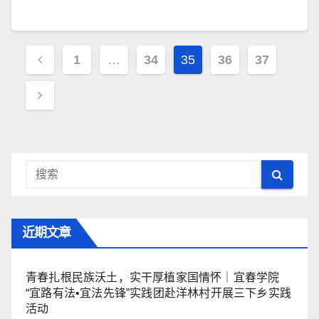
文
1
…
34
35
36
37
章
导
航
近期文章
青春扎根民族沃土，实干厚植家国情怀｜宜春学院
“宜路有法•宜法先锋”实践团赴洋林村开展三下乡实践
活动