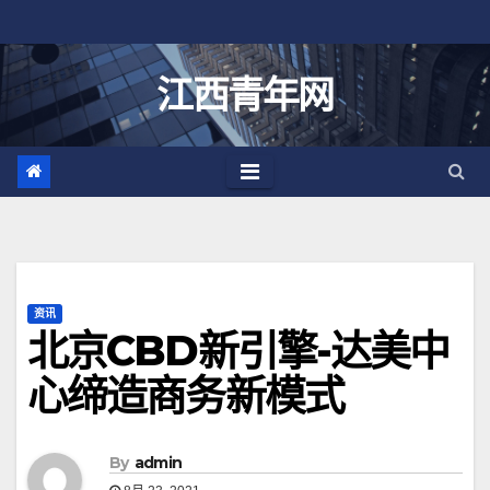
跳
至
内
江西青年网
容
资讯
北京CBD新引擎-达美中
心缔造商务新模式
By
admin