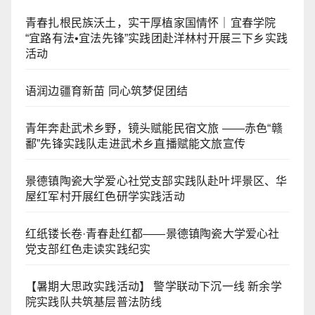
青春扎根民族沃土，实干厚植家国情怀｜宜春学院
“宜路有法•宜法先锋”实践团赴洋林村开展三下乡实践
活动
语润边疆育新苗 同心筑梦促团结
青年奔赴武术乡野，镜头赋能民宿文旅 ——赤色“赣
鄱”先锋实践队走进武术乡直播赋能文旅宣传
景德镇陶瓷大学爱心社党支部实践队赴叶坪景区、华
屋红军村开展红色研学实践活动
红纸镂长卷·青春赴红都——景德镇陶瓷大学爱心社
党支部红色走读实践纪实
【暑期大思政实践活动】 警学联动下沉一线 新余学
院实践队共筑基层普法防线