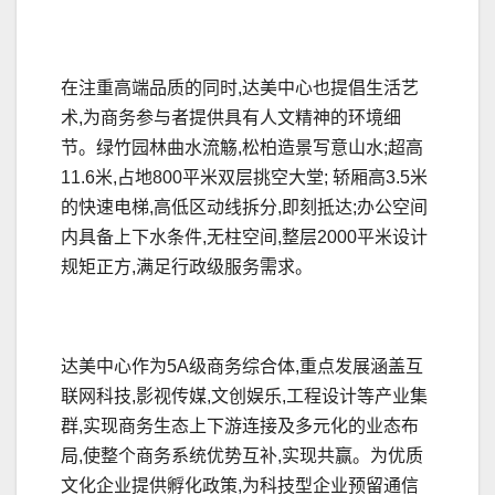
在注重高端品质的同时,达美中心也提倡生活艺
术,为商务参与者提供具有人文精神的环境细
节。绿竹园林曲水流觞,松柏造景写意山水;超高
11.6米,占地800平米双层挑空大堂; 轿厢高3.5米
的快速电梯,高低区动线拆分,即刻抵达;办公空间
内具备上下水条件,无柱空间,整层2000平米设计
规矩正方,满足行政级服务需求。
达美中心作为5A级商务综合体,重点发展涵盖互
联网科技,影视传媒,文创娱乐,工程设计等产业集
群,实现商务生态上下游连接及多元化的业态布
局,使整个商务系统优势互补,实现共赢。为优质
文化企业提供孵化政策,为科技型企业预留通信