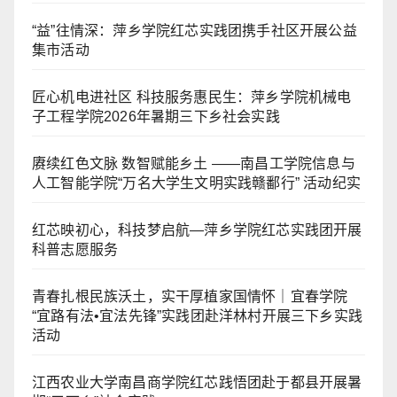
“益”往情深：萍乡学院红芯实践团携手社区开展公益
集市活动
匠心机电进社区 科技服务惠民生：萍乡学院机械电
子工程学院2026年暑期三下乡社会实践
赓续红色文脉 数智赋能乡土 ——南昌工学院信息与
人工智能学院“万名大学生文明实践赣鄱行” 活动纪实
红芯映初心，科技梦启航—萍乡学院红芯实践团开展
科普志愿服务
青春扎根民族沃土，实干厚植家国情怀｜宜春学院
“宜路有法•宜法先锋”实践团赴洋林村开展三下乡实践
活动
江西农业大学南昌商学院红芯践悟团赴于都县开展暑