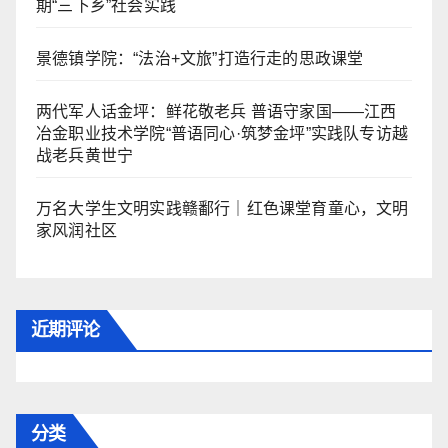
期“三下乡”社会实践
景德镇学院：“法治+文旅”打造行走的思政课堂
两代军人话金坪：鲜花敬老兵 普语守家国——江西
冶金职业技术学院“普语同心·筑梦金坪”实践队专访越
战老兵黄世宁
万名大学生文明实践赣鄱行｜红色课堂育童心，文明
家风润社区
近期评论
分类