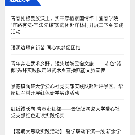
青春扎根民族沃土，实干厚植家国情怀｜宜春学院
“宜路有法•宜法先锋”实践团赴洋林村开展三下乡实践
活动
语润边疆育新苗 同心筑梦促团结
青年奔赴武术乡野，镜头赋能民宿文旅 ——赤色“赣
鄱”先锋实践队走进武术乡直播赋能文旅宣传
景德镇陶瓷大学爱心社党支部实践队赴叶坪景区、华
屋红军村开展红色研学实践活动
红纸镂长卷·青春赴红都——景德镇陶瓷大学爱心社
党支部红色走读实践纪实
【暑期大思政实践活动】 警学联动下沉一线 新余学