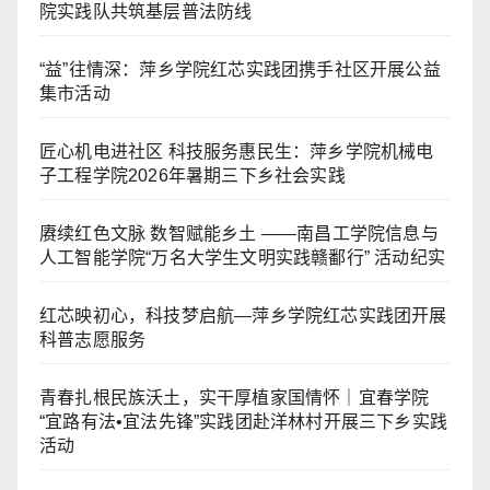
院实践队共筑基层普法防线
“益”往情深：萍乡学院红芯实践团携手社区开展公益
集市活动
匠心机电进社区 科技服务惠民生：萍乡学院机械电
子工程学院2026年暑期三下乡社会实践
赓续红色文脉 数智赋能乡土 ——南昌工学院信息与
人工智能学院“万名大学生文明实践赣鄱行” 活动纪实
红芯映初心，科技梦启航—萍乡学院红芯实践团开展
科普志愿服务
青春扎根民族沃土，实干厚植家国情怀｜宜春学院
“宜路有法•宜法先锋”实践团赴洋林村开展三下乡实践
活动