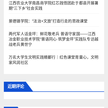
江西农业大学南昌商学院红芯践悟团赴于都县开展暑
期“三下乡”社会实践
景德镇学院：“法治+文旅”打造行走的思政课堂
两代军人话金坪：鲜花敬老兵 普语守家国——江西
冶金职业技术学院“普语同心·筑梦金坪”实践队专访越
战老兵黄世宁
万名大学生文明实践赣鄱行｜红色课堂育童心，文明
家风润社区
近期评论