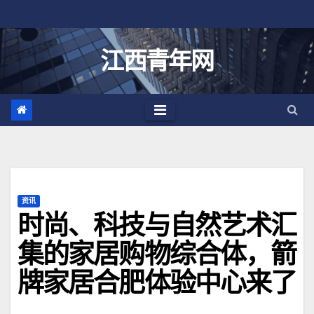
跳
至
内
江西青年网
容
资讯
时尚、科技与自然艺术汇
集的家居购物综合体，箭
牌家居合肥体验中心来了