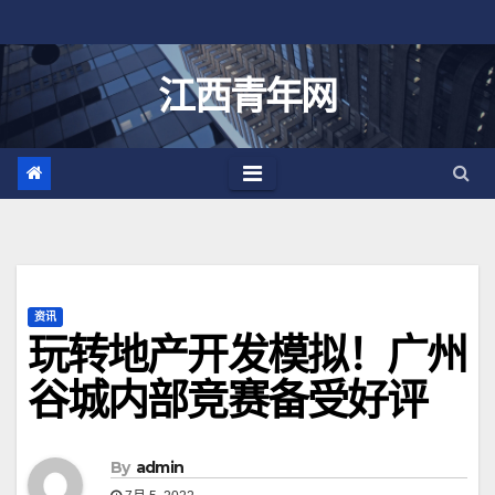
跳
至
内
江西青年网
容
资讯
玩转地产开发模拟！广州
谷城内部竞赛备受好评
By
admin