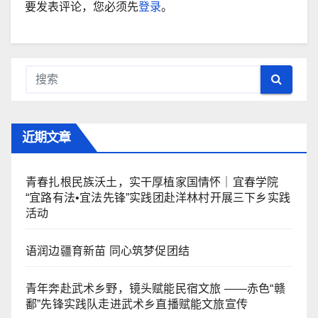
要发表评论，您必须先
登录
。
近期文章
青春扎根民族沃土，实干厚植家国情怀｜宜春学院
“宜路有法•宜法先锋”实践团赴洋林村开展三下乡实践
活动
语润边疆育新苗 同心筑梦促团结
青年奔赴武术乡野，镜头赋能民宿文旅 ——赤色“赣
鄱”先锋实践队走进武术乡直播赋能文旅宣传