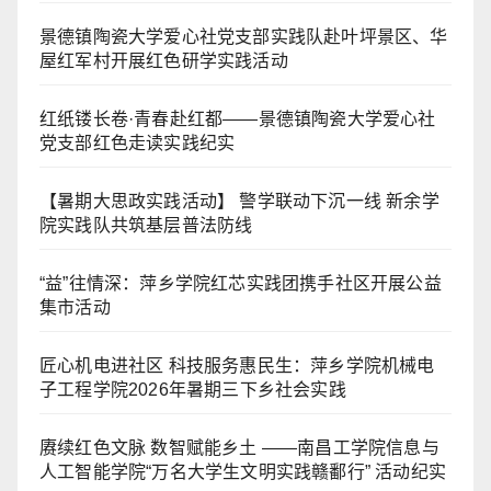
景德镇陶瓷大学爱心社党支部实践队赴叶坪景区、华
屋红军村开展红色研学实践活动
红纸镂长卷·青春赴红都——景德镇陶瓷大学爱心社
党支部红色走读实践纪实
【暑期大思政实践活动】 警学联动下沉一线 新余学
院实践队共筑基层普法防线
“益”往情深：萍乡学院红芯实践团携手社区开展公益
集市活动
匠心机电进社区 科技服务惠民生：萍乡学院机械电
子工程学院2026年暑期三下乡社会实践
赓续红色文脉 数智赋能乡土 ——南昌工学院信息与
人工智能学院“万名大学生文明实践赣鄱行” 活动纪实