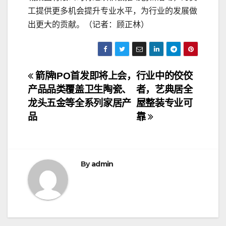
工提供更多机会提升专业水平，为行业的发展做
出更大的贡献。（记者：顾正林）
文
箭牌IPO首发即将上会，
行业中的佼佼
产品品类覆盖卫生陶瓷、
者，艺典居全
章
龙头五金等全系列家居产
屋整装专业可
导
品
靠
航
By
admin