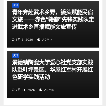
资讯
青年奔赴武术乡野，镜头赋能民宿
文旅 ——赤色“赣鄱”先锋实践队走
进武术乡直播赋能文旅宣传
8月 3, 2026
ADMIN
资讯
景德镇陶瓷大学爱心社党支部实践
队赴叶坪景区、华屋红军村开展红
色研学实践活动
7月 31, 2026
ADMIN