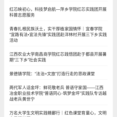
红芯映初心，科技梦启航—萍乡学院红芯实践团开展
科普志愿服务
青春扎根民族沃土，实干厚植家国情怀｜宜春学院
“宜路有法•宜法先锋”实践团赴洋林村开展三下乡实践
活动
江西农业大学南昌商学院红芯践悟团赴于都县开展暑
期“三下乡”社会实践
景德镇学院：“法治+文旅”打造行走的思政课堂
两代军人话金坪：鲜花敬老兵 普语守家国——江西
冶金职业技术学院“普语同心·筑梦金坪”实践队专访越
战老兵黄世宁
万名大学生文明实践赣鄱行｜红色课堂育童心，文明