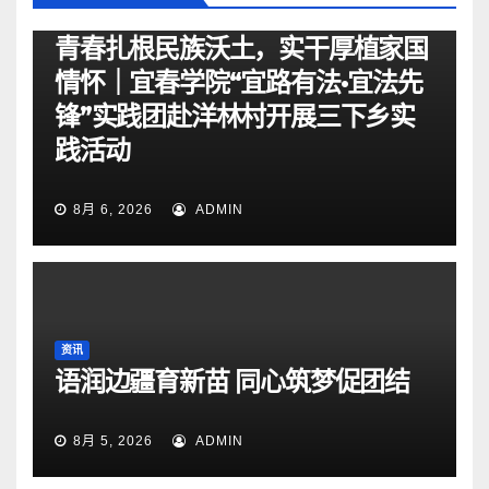
资讯
青春扎根民族沃土，实干厚植家国
情怀｜宜春学院“宜路有法•宜法先
锋”实践团赴洋林村开展三下乡实
践活动
8月 6, 2026
ADMIN
资讯
语润边疆育新苗 同心筑梦促团结
8月 5, 2026
ADMIN