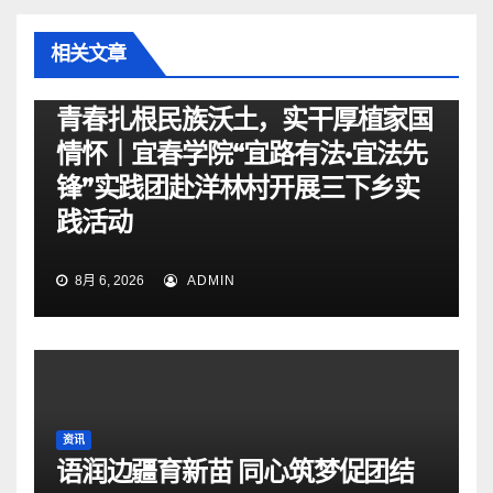
相关文章
资讯
青春扎根民族沃土，实干厚植家国
情怀｜宜春学院“宜路有法•宜法先
锋”实践团赴洋林村开展三下乡实
践活动
8月 6, 2026
ADMIN
资讯
语润边疆育新苗 同心筑梦促团结