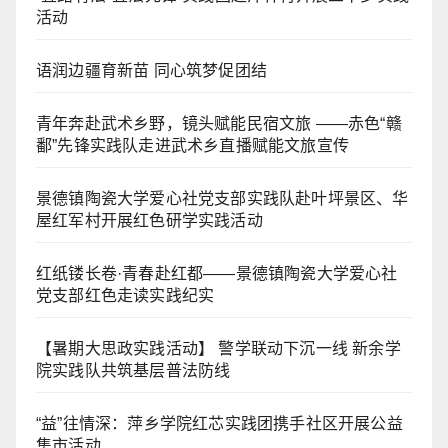
活动
语润边疆育新苗 同心筑梦促团结
青年奔赴武术乡野，镜头赋能民宿文旅 ——赤色“赣
鄱”先锋实践队走进武术乡直播赋能文旅宣传
景德镇陶瓷大学爱心社党支部实践队赴叶坪景区、华
屋红军村开展红色研学实践活动
红纸镂长卷·青春赴红都——景德镇陶瓷大学爱心社
党支部红色走读实践纪实
【暑期大思政实践活动】 警学联动下沉一线 新余学
院实践队共筑基层普法防线
“益”往情深：萍乡学院红芯实践团携手社区开展公益
集市活动