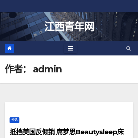
跳
至
内
江西青年网
容
作者：
admin
资讯
抵挡美国反倾销 席梦思Beautysleep床