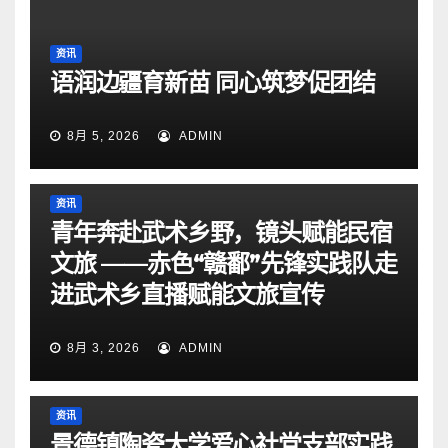
资讯
语润边疆育新苗 同心筑梦促团结
8月 5, 2026
ADMIN
资讯
青年奔赴武术乡野，镜头赋能民宿
文旅 ——赤色“赣鄱”先锋实践队走
进武术乡直播赋能文旅宣传
8月 3, 2026
ADMIN
资讯
景德镇陶瓷大学爱心社党支部实践