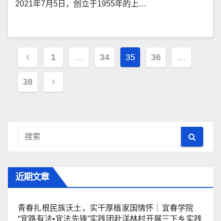
2021年7月5日，创立于1955年的上…
文
1
…
34
35
36
…
章
38
导
航
近期文章
青春扎根民族沃土，实干厚植家国情怀｜宜春学院
“宜路有法•宜法先锋”实践团赴洋林村开展三下乡实践