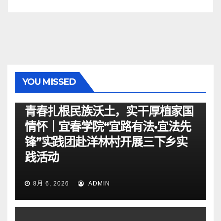
YOU MISSED
资讯
青春扎根民族沃土，实干厚植家国
情怀｜宜春学院“宜路有法•宜法先
锋”实践团赴洋林村开展三下乡实
践活动
8月 6, 2026
ADMIN