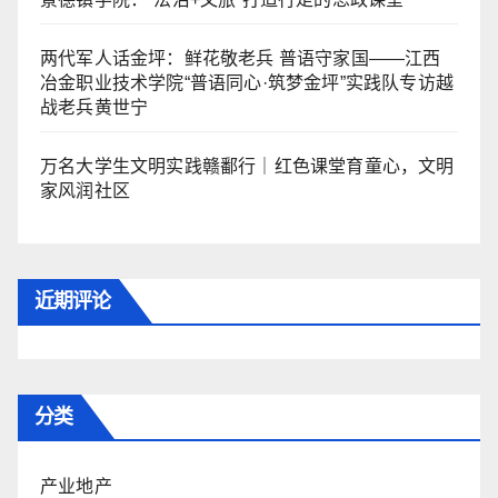
两代军人话金坪：鲜花敬老兵 普语守家国——江西
冶金职业技术学院“普语同心·筑梦金坪”实践队专访越
战老兵黄世宁
万名大学生文明实践赣鄱行｜红色课堂育童心，文明
家风润社区
近期评论
分类
产业地产