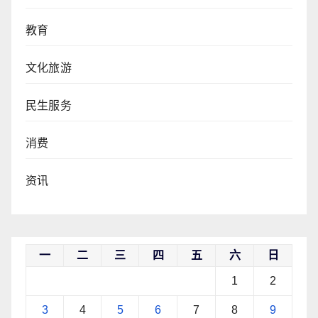
教育
文化旅游
民生服务
消费
资讯
一
二
三
四
五
六
日
1
2
3
4
5
6
7
8
9