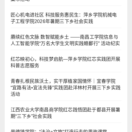
匠心机电进社区 科技服务惠民生：萍乡学院机械电
子工程学院2026年暑期三下乡社会实践
赓续红色文脉 数智赋能乡土 ——南昌工学院信息与
人工智能学院“万名大学生文明实践赣鄱行” 活动纪实
红芯映初心，科技梦启航—萍乡学院红芯实践团开展
科普志愿服务
青春扎根民族沃土，实干厚植家国情怀｜宜春学院
“宜路有法•宜法先锋”实践团赴洋林村开展三下乡实践
活动
江西农业大学南昌商学院红芯践悟团赴于都县开展暑
期“三下乡”社会实践
景德镇学院：“法治+文旅”打造行走的思政课堂