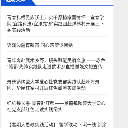
青春扎根民族沃土，实干厚植家国情怀｜宜春学
院“宜路有法•宜法先锋”实践团赴洋林村开展三下
乡实践活动
语润边疆育新苗 同心筑梦促团结
青年奔赴武术乡野，镜头赋能民宿文旅 ——赤色
“赣鄱”先锋实践队走进武术乡直播赋能文旅宣传
景德镇陶瓷大学爱心社党支部实践队赴叶坪景
区、华屋红军村开展红色研学实践活动
红纸镂长卷·青春赴红都——景德镇陶瓷大学爱心
社党支部红色走读实践纪实
【暑期大思政实践活动】 警学联动下沉一线 新余