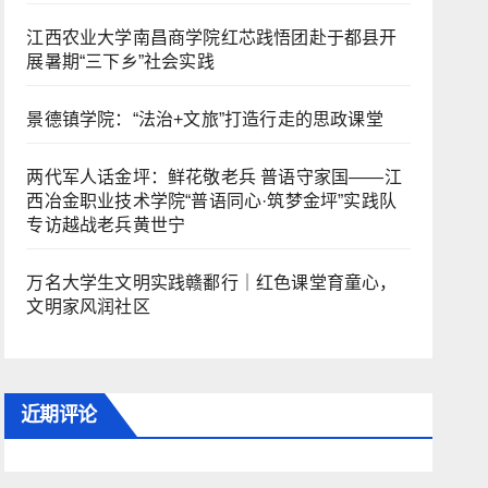
江西农业大学南昌商学院红芯践悟团赴于都县开
展暑期“三下乡”社会实践
景德镇学院：“法治+文旅”打造行走的思政课堂
两代军人话金坪：鲜花敬老兵 普语守家国——江
西冶金职业技术学院“普语同心·筑梦金坪”实践队
专访越战老兵黄世宁
万名大学生文明实践赣鄱行｜红色课堂育童心，
文明家风润社区
近期评论