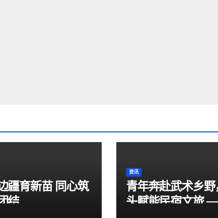
资讯
边疆育新苗 同心筑
青年奔赴武术乡野
团结
头赋能民宿文旅 
色“赣鄱”先锋实践