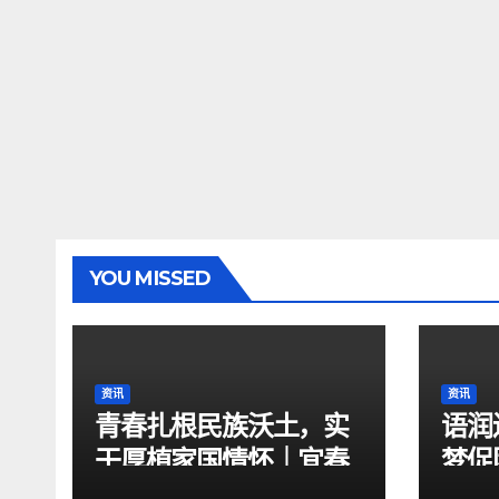
YOU MISSED
资讯
资讯
青春扎根民族沃土，实
语润
干厚植家国情怀｜宜春
梦促
学院“宜路有法•宜法先