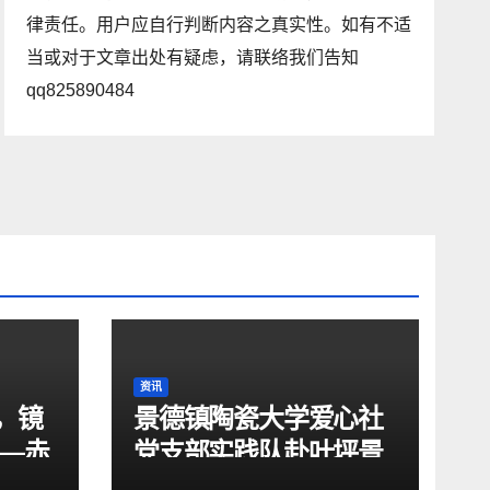
律责任。用户应自行判断内容之真实性。如有不适
当或对于文章出处有疑虑，请联络我们告知
qq825890484
资讯
，镜
景德镇陶瓷大学爱心社
——赤
党支部实践队赴叶坪景
队走
区、华屋红军村开展红