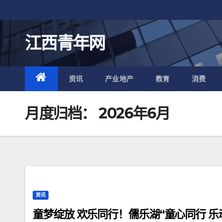
跳
至
内
江西青年网
容
资讯
产业地产
教育
消费
月度归档：
2026年6月
资讯
童梦绽放 欢乐同行！儒乐湖“童心同行 