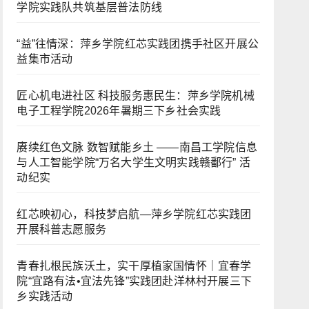
学院实践队共筑基层普法防线
“益”往情深：萍乡学院红芯实践团携手社区开展公
益集市活动
匠心机电进社区 科技服务惠民生：萍乡学院机械
电子工程学院2026年暑期三下乡社会实践
赓续红色文脉 数智赋能乡土 ——南昌工学院信息
与人工智能学院“万名大学生文明实践赣鄱行” 活
动纪实
红芯映初心，科技梦启航—萍乡学院红芯实践团
开展科普志愿服务
青春扎根民族沃土，实干厚植家国情怀｜宜春学
院“宜路有法•宜法先锋”实践团赴洋林村开展三下
乡实践活动