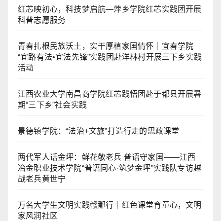
红芯映初心，科技梦启航—萍乡学院红芯实践团开展
科普志愿服务
青春扎根民族沃土，实干厚植家国情怀｜宜春学院
“宜路有法•宜法先锋”实践团赴洋林村开展三下乡实践
活动
江西农业大学南昌商学院红芯践悟团赴于都县开展暑
期“三下乡”社会实践
景德镇学院：“法治+文旅”打造行走的思政课堂
两代军人话金坪：鲜花敬老兵 普语守家国——江西
冶金职业技术学院“普语同心·筑梦金坪”实践队专访越
战老兵黄世宁
万名大学生文明实践赣鄱行｜红色课堂育童心，文明
家风润社区