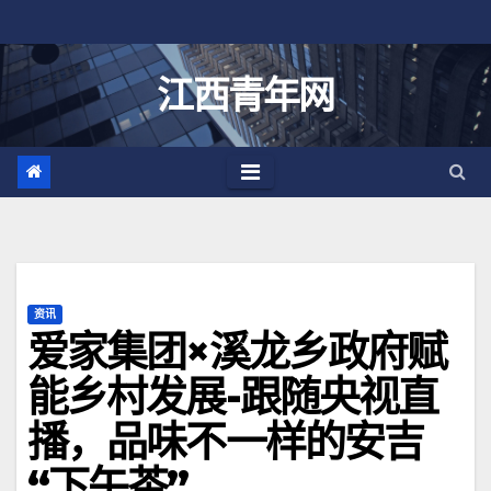
跳
至
内
江西青年网
容
资讯
爱家集团×溪龙乡政府赋
能乡村发展-跟随央视直
播，品味不一样的安吉
“下午茶”