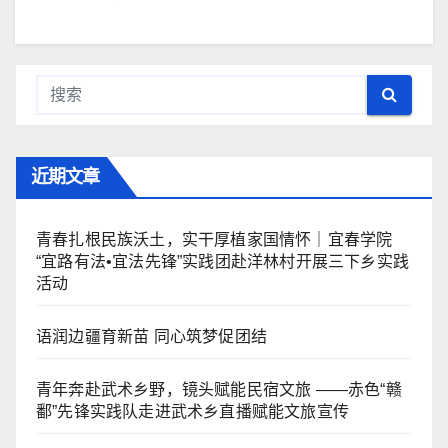
近期文章
青春扎根民族沃土，实干厚植家国情怀｜宜春学院
“宜路有法•宜法先锋”实践团赴洋林村开展三下乡实践
活动
语润边疆育新苗 同心筑梦促团结
青年奔赴武术乡野，镜头赋能民宿文旅 ——赤色“赣
鄱”先锋实践队走进武术乡直播赋能文旅宣传