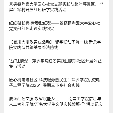
景德镇陶瓷大学爱心社党支部实践队赴叶坪景区、华
屋红军村开展红色研学实践活动
红纸镂长卷·青春赴红都——景德镇陶瓷大学爱心社
党支部红色走读实践纪实
【暑期大思政实践活动】 警学联动下沉一线 新余学
院实践队共筑基层普法防线
“益”往情深：萍乡学院红芯实践团携手社区开展公益
集市活动
匠心机电进社区 科技服务惠民生：萍乡学院机械电
子工程学院2026年暑期三下乡社会实践
赓续红色文脉 数智赋能乡土 ——南昌工学院信息与
人工智能学院“万名大学生文明实践赣鄱行” 活动纪实