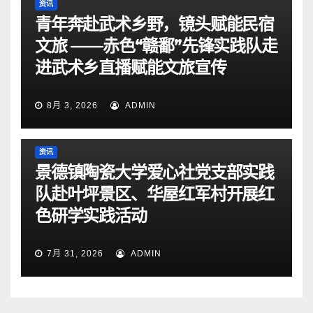
资讯
青年奔赴武术乡野，镜头赋能民宿
文旅 ——赤色“赣鄱”先锋实践队走
进武术乡直播赋能文旅宣传
8月 3, 2026
ADMIN
资讯
景德镇陶瓷大学爱心社党支部实践
队赴叶坪景区、华屋红军村开展红
色研学实践活动
7月 31, 2026
ADMIN