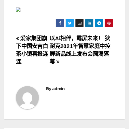
文
爱家集团旗
以Ai相伴，霸屏未来！ 狄
下中国安吉白
耐克2021年智慧家庭中控
章
茶小镇喜报连
屏新品线上发布会圆满落
导
连
幕
航
By
admin