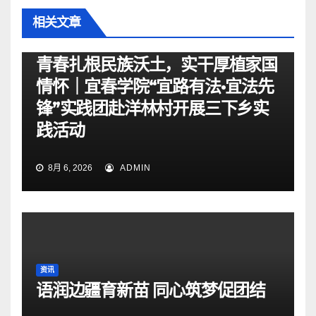
相关文章
资讯
青春扎根民族沃土，实干厚植家国
情怀｜宜春学院“宜路有法•宜法先
锋”实践团赴洋林村开展三下乡实
践活动
8月 6, 2026
ADMIN
资讯
语润边疆育新苗 同心筑梦促团结