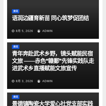
资讯
语润边疆育新苗 同心筑梦促团结
8月 5, 2026
ADMIN
资讯
青年奔赴武术乡野，镜头赋能民宿
文旅 ——赤色“赣鄱”先锋实践队走
进武术乡直播赋能文旅宣传
8月 3, 2026
ADMIN
资讯
景德镇陶瓷大学爱心社党支部实践