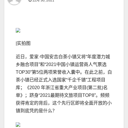
12月 30, 2021
|实拍图
近日，爱家·中国安吉白茶小镇又将“年度潜力城
乡融合项目”和“2021中国小镇运营商人气票选
TOP30”第5位两项荣誉收入囊中。在此之前，白
茶小镇已经正式入选国家“千企千镇”工程项⽬
库；《2020 年浙江省重⼤产业项⽬(第二批)名
单》；跻身“2021最期待文旅项目TOP8”。频频
获得肯定的背后，这个先行区即将全面开放的小
镇到底凭的是什么？