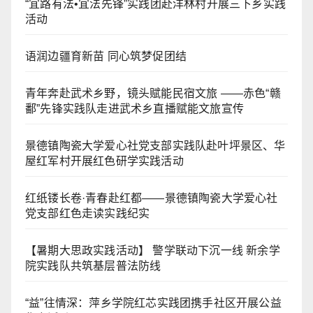
“宜路有法•宜法先锋”实践团赴洋林村开展三下乡实践
活动
语润边疆育新苗 同心筑梦促团结
青年奔赴武术乡野，镜头赋能民宿文旅 ——赤色“赣
鄱”先锋实践队走进武术乡直播赋能文旅宣传
景德镇陶瓷大学爱心社党支部实践队赴叶坪景区、华
屋红军村开展红色研学实践活动
红纸镂长卷·青春赴红都——景德镇陶瓷大学爱心社
党支部红色走读实践纪实
【暑期大思政实践活动】 警学联动下沉一线 新余学
院实践队共筑基层普法防线
“益”往情深：萍乡学院红芯实践团携手社区开展公益