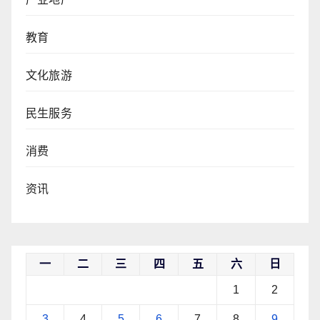
教育
文化旅游
民生服务
消费
资讯
一
二
三
四
五
六
日
1
2
3
4
5
6
7
8
9