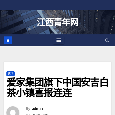
跳
至
内
江西青年网
容
资讯
爱家集团旗下中国安吉白
茶小镇喜报连连
By
admin