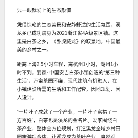
凭一眼就爱上的生态颜值
凭借惊艳的生态美景和安静舒适的生活氛围，溪
龙乡已成功跻身为2021浙江省4A级景区镇。这
里是白茶之乡，《卧虎藏龙》的取景地，中国最
美的乡村之一。
距离上海2.5小时车程，离杭州1小时，湖州1小
时不到。爱家· 中国安吉白茶小镇创造的“第三种
生活”，万亩茶园环绕，现代建筑有机融入，在
小镇建设所需的生活和工作配套，因地规划、因
人设计。
“一片叶子成就了一个产业，一片叶子富裕了一
方百姓”，白茶也是溪龙的金名片。爱家围绕白
茶产业，整体全方位规划，打造溪龙全域乡村田
园旅游综合体，让溪龙成为茶叶产业、自然观