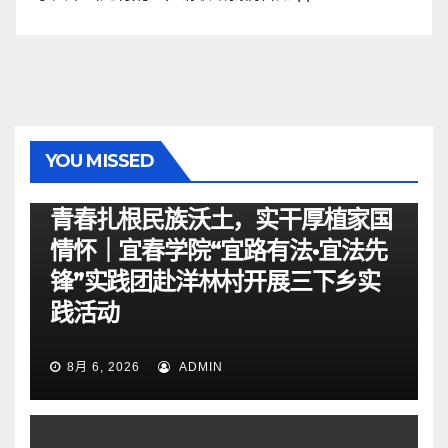
YOU MISSED
资讯
青春扎根民族沃土，实干厚植家国
情怀｜宜春学院“宜路有法•宜法先
锋”实践团赴洋林村开展三下乡实
践活动
8月 6, 2026
ADMIN