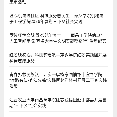
集市活动
匠心机电进社区 科技服务惠民生：萍乡学院机械电
子工程学院2026年暑期三下乡社会实践
赓续红色文脉 数智赋能乡土 ——南昌工学院信息与
人工智能学院“万名大学生文明实践赣鄱行” 活动纪实
红芯映初心，科技梦启航—萍乡学院红芯实践团开展
科普志愿服务
青春扎根民族沃土，实干厚植家国情怀｜宜春学院
“宜路有法•宜法先锋”实践团赴洋林村开展三下乡实践
活动
江西农业大学南昌商学院红芯践悟团赴于都县开展暑
期“三下乡”社会实践