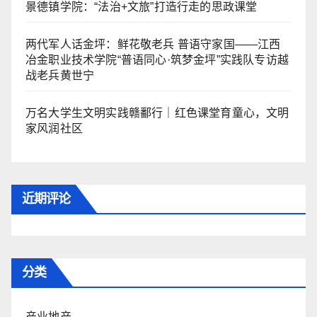
景德镇学院：“法治+文旅”打造行走的思政课堂
两代军人话金坪：鲜花敬老兵 普语守家国——江西
冶金职业技术学院“普语同心·筑梦金坪”实践队专访越
战老兵黄世宁
万名大学生文明实践赣鄱行｜红色课堂育童心，文明
家风润社区
近期评论
分类
产业地产