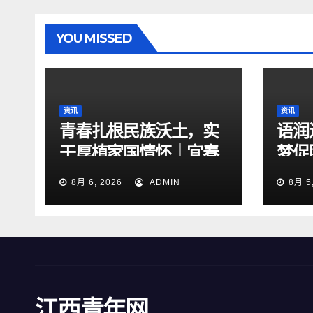
YOU MISSED
资讯
资讯
青春扎根民族沃土，实
语润
干厚植家国情怀｜宜春
梦促
学院“宜路有法•宜法先
8月 6, 2026
ADMIN
8月 5
锋”实践团赴洋林村开展
三下乡实践活动
江西青年网