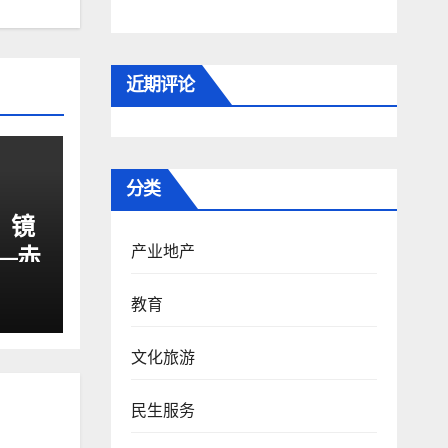
近期评论
分类
，镜
—赤
产业地产
队走
教育
文旅
文化旅游
民生服务