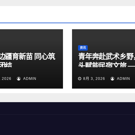
资讯
边疆育新苗 同心筑
青年奔赴武术乡野
团结
头赋能民宿文旅 
色“赣鄱”先锋实践
, 2026
ADMIN
8月 3, 2026
ADMIN
进武术乡直播赋能
宣传