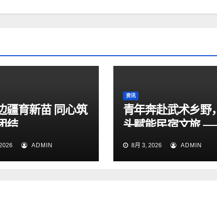
资讯
边疆育新苗 同心筑
青年奔赴武术乡野
团结
头赋能民宿文旅 —
色“赣鄱”先锋实践
2026
ADMIN
8月 3, 2026
ADMIN
进武术乡直播赋能
宣传