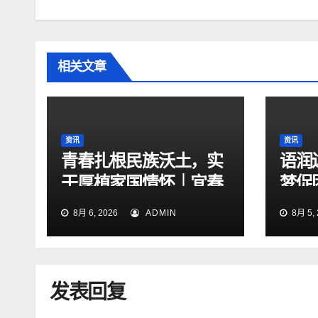
相关文章
资讯
资讯
青春扎根民族沃土，实
语润
干厚植家国情怀｜宜春
梦促
学院“宜路有法•宜法先
8月 6, 2026
ADMIN
8月 5, 
锋”实践团赴洋林村开
展三下乡实践活动
发表回复