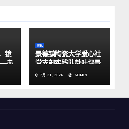
资讯
，镜
景德镇陶瓷大学爱心社
——赤
党支部实践队赴叶坪景
队走
区、华屋红军村开展红
7月 31, 2026
ADMIN
文旅
色研学实践活动