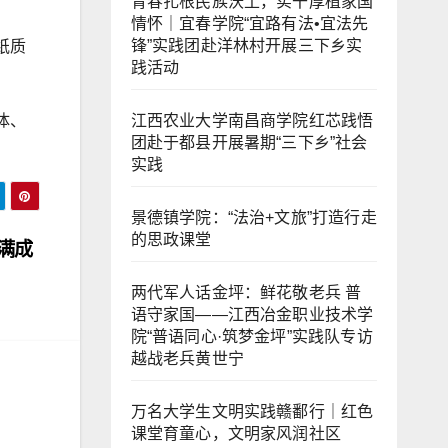
青春扎根民族沃土，实干厚植家国
情怀｜宜春学院“宜路有法•宜法先
锋”实践团赴洋林村开展三下乡实
纸质
践活动
江西农业大学南昌商学院红芯践悟
体、
团赴于都县开展暑期“三下乡”社会
实践
景德镇学院：“法治+文旅”打造行走
的思政课堂
满成
两代军人话金坪：鲜花敬老兵 普
语守家国——江西冶金职业技术学
院“普语同心·筑梦金坪”实践队专访
越战老兵黄世宁
万名大学生文明实践赣鄱行｜红色
课堂育童心，文明家风润社区