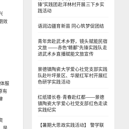
锋”实践团赴洋林村开展三下乡实
践活动
兴
期效
语润边疆育新苗 同心筑梦促团结
青年奔赴武术乡野，镜头赋能民宿
文旅 ——赤色“赣鄱”先锋实践队走
进武术乡直播赋能文旅宣传
景德镇陶瓷大学爱心社党支部实践
队赴叶坪景区、华屋红军村开展红
色研学实践活动
媒体服
原有
红纸镂长卷·青春赴红都——景德
津
镇陶瓷大学爱心社党支部红色走读
实践纪实
资
【暑期大思政实践活动】 警学联
。是