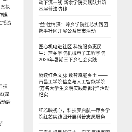
动下沉一线 新余学院实践队共筑
方案执
基层普法防线
作媒
主播资
“益”往情深：萍乡学院红芯实践团
携手社区开展公益集市活动
匠心机电进社区 科技服务惠民
生：萍乡学院机械电子工程学院
2026年暑期三下乡社会实践
赓续红色文脉 数智赋能乡土 ——
南昌工学院信息与人工智能学院
与技
“万名大学生文明实践赣鄱行” 活动
(媒
纪实
活动后
红芯映初心，科技梦启航—萍乡学
院红芯实践团开展科普志愿服务
桥