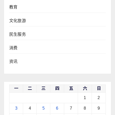
教育
文化旅游
民生服务
消费
资讯
一
二
三
四
五
六
日
1
2
3
4
5
6
7
8
9