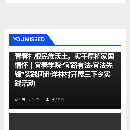
YOU MISSED
资讯
青春扎根民族沃土，实干厚植家国
情怀｜宜春学院“宜路有法•宜法先
锋”实践团赴洋林村开展三下乡实
践活动
8月 6, 2026
ADMIN