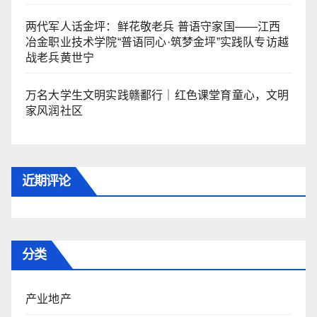
两代军人话金坪：鲜花敬老兵 普语守家国——江西
冶金职业技术学院“普语同心·筑梦金坪”实践队专访越
战老兵黄世宁
万名大学生文明实践赣鄱行｜红色课堂育童心，文明
家风润社区
近期评论
分类
产业地产