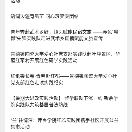
活动
语润边疆育新苗 同心筑梦促团结
青年奔赴武术乡野，镜头赋能民宿文旅 ——赤色“赣
鄱”先锋实践队走进武术乡直播赋能文旅宣传
景德镇陶瓷大学爱心社党支部实践队赴叶坪景区、华
屋红军村开展红色研学实践活动
红纸镂长卷·青春赴红都——景德镇陶瓷大学爱心社
党支部红色走读实践纪实
【暑期大思政实践活动】 警学联动下沉一线 新余学
院实践队共筑基层普法防线
“益”往情深：萍乡学院红芯实践团携手社区开展公益
集市活动