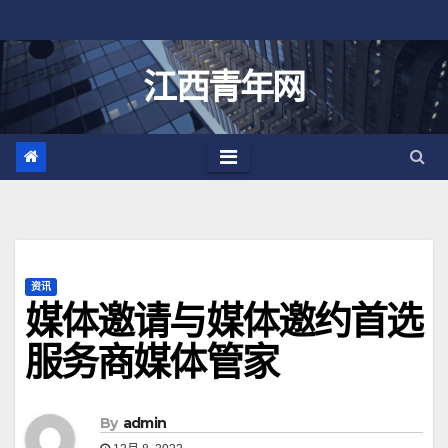
跳
至
内
江西青年网
容
资讯
媒体邀请与媒体邀约首选
服务商媒体管家
By
admin