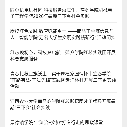
匠心机电进社区 科技服务惠民生：萍乡学院机械电
子工程学院2026年暑期三下乡社会实践
赓续红色文脉 数智赋能乡土 ——南昌工学院信息与
人工智能学院“万名大学生文明实践赣鄱行” 活动纪实
红芯映初心，科技梦启航—萍乡学院红芯实践团开展
科普志愿服务
青春扎根民族沃土，实干厚植家国情怀｜宜春学院
“宜路有法•宜法先锋”实践团赴洋林村开展三下乡实践
活动
江西农业大学南昌商学院红芯践悟团赴于都县开展暑
期“三下乡”社会实践
景德镇学院：“法治+文旅”打造行走的思政课堂