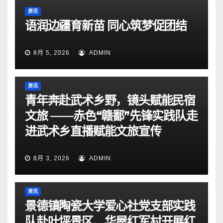
资讯
语润边疆育新苗 同心筑梦促团结
8月 5, 2026
ADMIN
资讯
青年奔赴武术乡野，镜头赋能民宿
文旅 ——赤色“赣鄱”先锋实践队走
进武术乡直播赋能文旅宣传
8月 3, 2026
ADMIN
资讯
景德镇陶瓷大学爱心社党支部实践
队赴叶坪景区、华屋红军村开展红