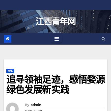
跳
至
内
江西青年网
容
资讯
追寻领袖足迹，感悟婺源
绿色发展新实践
By
admin