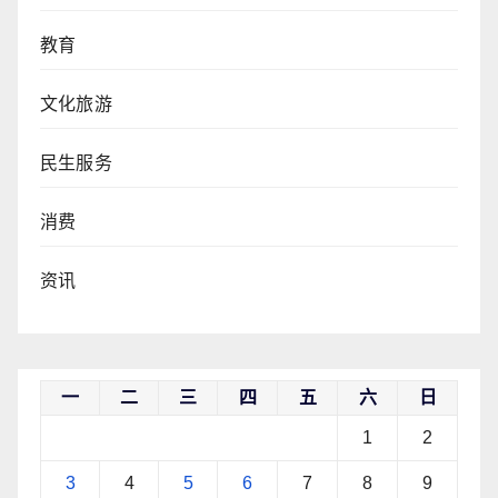
教育
文化旅游
民生服务
消费
资讯
一
二
三
四
五
六
日
1
2
3
4
5
6
7
8
9