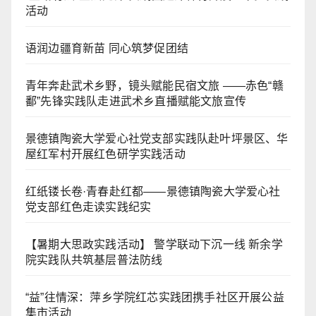
活动
语润边疆育新苗 同心筑梦促团结
青年奔赴武术乡野，镜头赋能民宿文旅 ——赤色“赣
鄱”先锋实践队走进武术乡直播赋能文旅宣传
景德镇陶瓷大学爱心社党支部实践队赴叶坪景区、华
屋红军村开展红色研学实践活动
红纸镂长卷·青春赴红都——景德镇陶瓷大学爱心社
党支部红色走读实践纪实
【暑期大思政实践活动】 警学联动下沉一线 新余学
院实践队共筑基层普法防线
“益”往情深：萍乡学院红芯实践团携手社区开展公益
集市活动