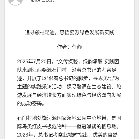
9月 1, 2025
追寻领袖足迹，感悟婺源绿色发展新实践
作者：任静
2025年7月20日，“文传探婺，绿韵承脉”实践团
队来到江西婺源石门村，沿着总书记的考察足
迹，开展了以“跟着总书记的脚步，寻思见悟”为
主题的实践采访活动，探寻婺源在生态建设、旅
游发展与经济增长方面实现绿色与经济双向发展
的成功密码。
石门村地处饶河源国家湿地公园中心地带，是国
际鸟类红皮书极危物种——蓝冠噪鹛的栖息地。
2023年，总书记考察此地时指出，优美的自然