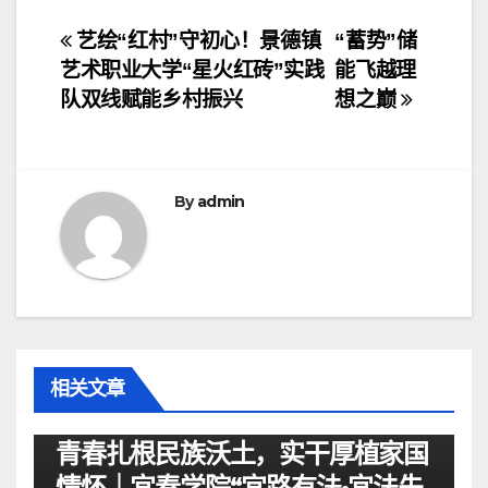
文
艺绘“红村”守初心！景德镇
“蓄势”储
艺术职业大学“星火红砖”实践
能飞越理
章
队双线赋能乡村振兴
想之巅
导
航
By
admin
相关文章
资讯
青春扎根民族沃土，实干厚植家国
情怀｜宜春学院“宜路有法•宜法先