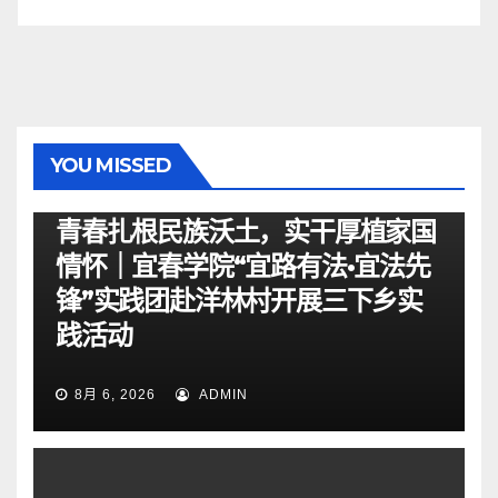
YOU MISSED
资讯
青春扎根民族沃土，实干厚植家国
情怀｜宜春学院“宜路有法•宜法先
锋”实践团赴洋林村开展三下乡实
践活动
8月 6, 2026
ADMIN