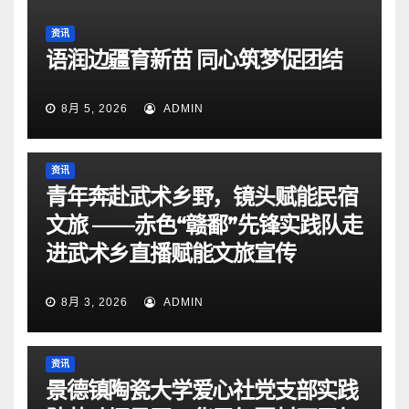
资讯
语润边疆育新苗 同心筑梦促团结
8月 5, 2026
ADMIN
资讯
青年奔赴武术乡野，镜头赋能民宿
文旅 ——赤色“赣鄱”先锋实践队走
进武术乡直播赋能文旅宣传
8月 3, 2026
ADMIN
资讯
景德镇陶瓷大学爱心社党支部实践