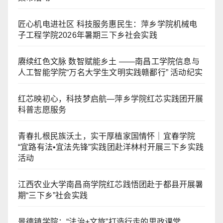
匠心机电进社区 科技服务惠民生：萍乡学院机械电
子工程学院2026年暑期三下乡社会实践
赓续红色文脉 数智赋能乡土 ——南昌工学院信息与
人工智能学院“万名大学生文明实践赣鄱行” 活动纪实
红芯映初心，科技梦启航—萍乡学院红芯实践团开展
科普志愿服务
青春扎根民族沃土，实干厚植家国情怀｜宜春学院
“宜路有法•宜法先锋”实践团赴洋林村开展三下乡实践
活动
江西农业大学南昌商学院红芯践悟团赴于都县开展暑
期“三下乡”社会实践
景德镇学院：“法治+文旅”打造行走的思政课堂