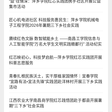
“益”往情深：萍乡学院红芯实践团携手社区开展公益
集市活动
匠心机电进社区 科技服务惠民生：萍乡学院机械电
子工程学院2026年暑期三下乡社会实践
赓续红色文脉 数智赋能乡土 ——南昌工学院信息与
人工智能学院“万名大学生文明实践赣鄱行” 活动纪实
红芯映初心，科技梦启航—萍乡学院红芯实践团开展
科普志愿服务
青春扎根民族沃土，实干厚植家国情怀｜宜春学院
“宜路有法•宜法先锋”实践团赴洋林村开展三下乡实践
活动
江西农业大学南昌商学院红芯践悟团赴于都县开展暑
期“三下乡”社会实践