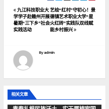
文
九江科技职业大
艺绘“红村”守初心！景
学学子赴赣州开展
德镇艺术职业大学“星
章
暑期“三下乡”社会
火红砖”实践队双线赋
导
实践活动
能乡村振兴
航
By
admin
相关文章
资讯
青春扎根民族沃土，实干厚植家国