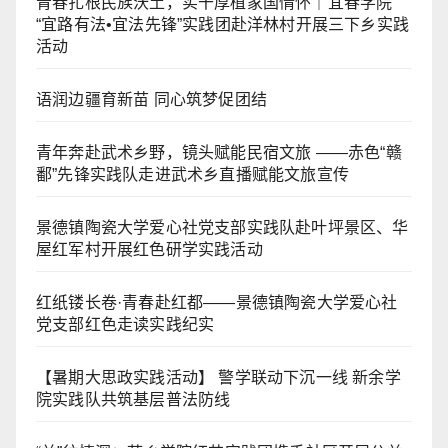
青春扎根民族沃土，实干厚植家国情怀｜宜春学院
“宜路有法•宜法先锋”实践团赴洋林村开展三下乡实践
活动
语润边疆育新苗 同心筑梦促团结
青年奔赴武术乡野，镜头赋能民宿文旅 ——赤色“赣
鄱”先锋实践队走进武术乡直播赋能文旅宣传
景德镇陶瓷大学爱心社党支部实践队赴叶坪景区、华
屋红军村开展红色研学实践活动
红纸镂长卷·青春赴红都——景德镇陶瓷大学爱心社
党支部红色走读实践纪实
【暑期大思政实践活动】 警学联动下沉一线 新余学
院实践队共筑基层普法防线