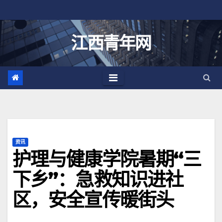
跳
至
内
江西青年网
容
资讯
护理与健康学院暑期“三
下乡”：急救知识进社
区，安全宣传暖街头