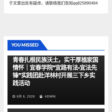
于文章出处有疑虑，请联络我们告知qq825890484
YOU MISSED
资讯
青春扎根民族沃土，实干厚植家国
情怀｜宜春学院“宜路有法•宜法先
锋”实践团赴洋林村开展三下乡实
践活动
8月 6, 2026
ADMIN